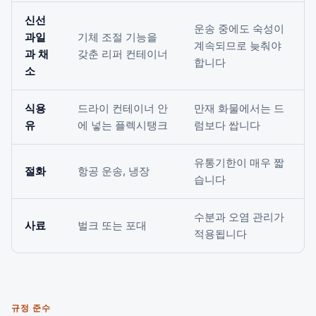
신선
운송 중에도 숙성이
과일
기체 조절 기능을
계속되므로 늦춰야
과 채
갖춘 리퍼 컨테이너
합니다
소
식용
드라이 컨테이너 안
만재 화물에서는 드
유
에 넣는 플렉시탱크
럼보다 쌉니다
유통기한이 매우 짧
절화
항공 운송, 냉장
습니다
수분과 오염 관리가
사료
벌크 또는 포대
적용됩니다
규정 준수