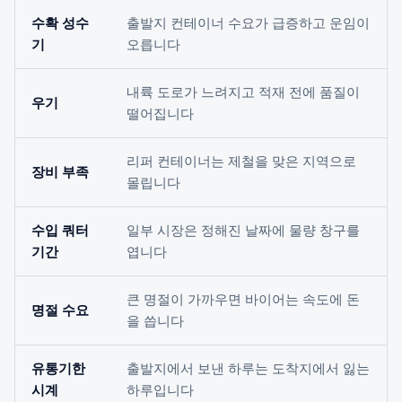
수확 성수
출발지 컨테이너 수요가 급증하고 운임이
기
오릅니다
내륙 도로가 느려지고 적재 전에 품질이
우기
떨어집니다
리퍼 컨테이너는 제철을 맞은 지역으로
장비 부족
몰립니다
수입 쿼터
일부 시장은 정해진 날짜에 물량 창구를
기간
엽니다
큰 명절이 가까우면 바이어는 속도에 돈
명절 수요
을 씁니다
유통기한
출발지에서 보낸 하루는 도착지에서 잃는
시계
하루입니다