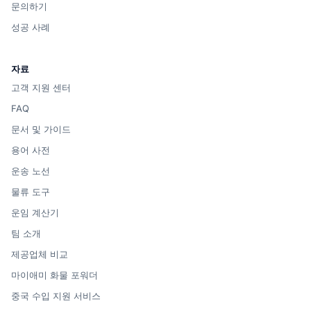
문의하기
성공 사례
자료
고객 지원 센터
FAQ
문서 및 가이드
용어 사전
운송 노선
물류 도구
운임 계산기
팀 소개
제공업체 비교
마이애미 화물 포워더
중국 수입 지원 서비스