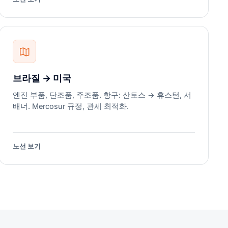
브라질 → 미국
엔진 부품, 단조품, 주조품. 항구: 산토스 → 휴스턴, 서
배너. Mercosur 규정, 관세 최적화.
노선 보기