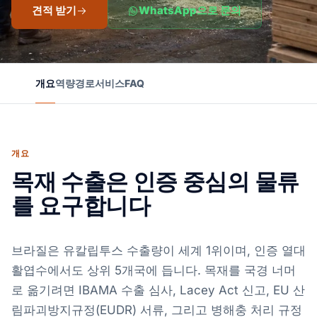
견적 받기
WhatsApp으로 문의
개요
역량
경로
서비스
FAQ
개요
목재 수출은 인증 중심의 물류
를 요구합니다
브라질은 유칼립투스 수출량이 세계 1위이며, 인증 열대
활엽수에서도 상위 5개국에 듭니다. 목재를 국경 너머
로 옮기려면 IBAMA 수출 심사, Lacey Act 신고, EU 산
림파괴방지규정(EUDR) 서류, 그리고 병해충 처리 규정