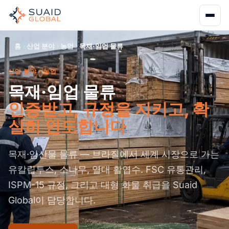
홈
산업 분야
농업
목재·임업 물류
산업 분야 · 농업
목재·임업 물류
인증받고, 규정을 지키고, 확
실히 인도합니다
목재·임산물 물류 — 브라질에서 세계 시장으로 가는
유칼립투스, 소나무, 열대 활엽수. FSC 유통관리,
ISPM-15 규정, 그리고 대형 화물 취급을 Suaid
Global이 담당합니다.