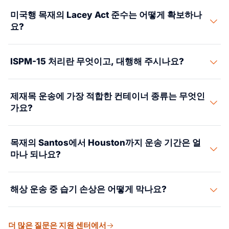
당사는 산림 구획에서 최종 바이어까지 FSC 유통관리 증
미국행 목재의 Lacey Act 준수는 어떻게 확보하나
빙을 일관되게 운영합니다. 구체적으로는 FSC 거래 증명
요?
서, 인증 물량을 적은 납품서, 그리고 각 인계 지점의 이전
서류입니다. 절차가 FSC-STD-40-004에 맞춰져 있어 혼
당사의 파트너 관세사가 Lacey Act 신고서(PPQ 505)를
재나 환적을 거쳐도 인증이 끊기지 않습니다.
ISPM-15 처리란 무엇이고, 대행해 주시나요?
검증된 수종명, 벌채국, 물량, 가액과 함께 화물마다 제출합
니다. 이들은 제재소 증명서와 DOF 기록에 대조해 수종 식
ISPM-15는 수출 전에 모든 원목 포장재를 열처리(56°C에
별을 확인하고 정확성을 담보합니다. 이 법에 따른 수입자
제재목 운송에 가장 적합한 컨테이너 종류는 무엇인
서 30분)하거나 메틸브로마이드로 훈증하도록 정한 국제
실사 의무를 뒷받침하는 서류도 보관합니다.
가요?
규정입니다. 당사는 MAPA 인증 시설에 처리 일정을 잡고,
처리 각인과 증명서를 받은 뒤, 적재 전에 적합 여부를 확인
40피트 하이큐브 컨테이너는 길이 11.8미터까지의 킬른 건
해 도착지에서의 발이 묶이는 상황을 막습니다.
목재의 Santos에서 Houston까지 운송 기간은 얼
조 제재목에 적합합니다. 큰 구조용 목재와 집성재 보에는
마나 되나요?
40피트 플랫랙이나 오픈톱을 씁니다. 원목과 불규칙한 번
들은 브레이크벌크 운송이 필요할 수 있습니다. 당사는 실
Santos에서 Houston까지 직항은 평균 18~22일, 카리브해
제 치수, 함수율 규격, 도착항의 하역 여건에 따라 컨테이너
해상 운송 중 습기 손상은 어떻게 막나요?
허브를 거치는 환적은 24~28일입니다. 당사는 Santos에
종류를 고릅니다.
플랫랙과 오픈톱 재고를 실제로 보유한 선사로 예약합니
당사는 3단계 습기 방지 계획을 실행합니다. 첫째, 적재 전
다. 이 장비는 수출 성수기(3월~8월)에 빠듯해질 수 있습
더 많은 질문은 지원 센터에서
에 킬른 건조 증명서를 확인해 함수율이 19% 미만인지 확