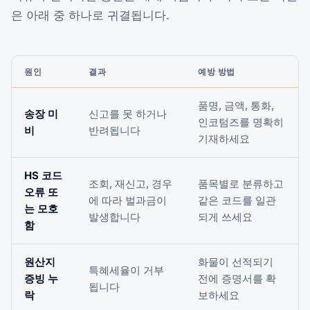
은 아래 중 하나로 귀결됩니다.
원인
결과
예방 방법
품명, 금액, 통화,
송장 미
신고를 못 하거나
인코텀즈를 명확히
비
반려됩니다
기재하세요
HS 코드
조회, 재신고, 경우
품목별로 분류하고
오류 또
에 따라 벌과금이
같은 코드를 일관
는 모호
발생합니다
되게 쓰세요
함
원산지
화물이 선적되기
특혜세율이 거부
증빙 누
전에 증명서를 확
됩니다
락
보하세요