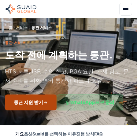
홈
서비스
통관 서비스
통관 서비스
도착 전에 계획하는 통관.
HTS 분류, ISF, 수입 신고, PGA 요건, 관세 검토, 문
서 준비를 위한 면허 통관사 파트너 조율.
통관 지원 받기
WhatsApp으로 문의
개요
옵션
Suaid를 선택하는 이유
진행 방식
FAQ