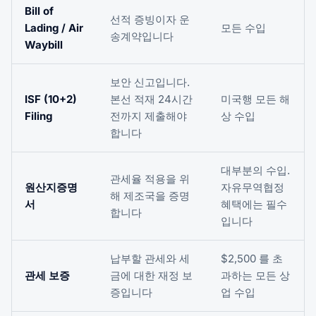
Bill of
선적 증빙이자 운
Lading / Air
모든 수입
송계약입니다
Waybill
보안 신고입니다.
ISF (10+2)
본선 적재 24시간
미국행 모든 해
Filing
전까지 제출해야
상 수입
합니다
대부분의 수입.
관세율 적용을 위
원산지증명
자유무역협정
해 제조국을 증명
서
혜택에는 필수
합니다
입니다
납부할 관세와 세
$2,500 를 초
관세 보증
금에 대한 재정 보
과하는 모든 상
증입니다
업 수입