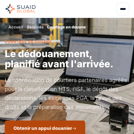
Accueil
Services
Courtage en douane
COURTAGE EN DOUANE
Le dédouanement,
planifié avant l'arrivée.
La coordination de courtiers partenaires agréés
pour la classification HTS, l'ISF, le dépôt des
déclarations, les exigences PGA, la revue des
droits et la préparation des documents.
Obtenir un appui douanier