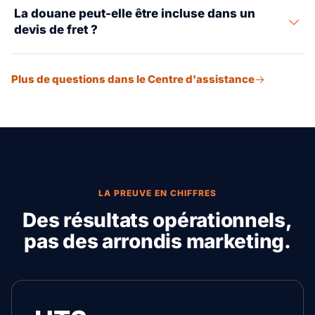
La douane peut-elle être incluse dans un
imports maritimes US et doit être déposé avant le
devis de fret ?
chargement de la cargaison à l'origine.
Oui. Douane, estimation des droits et livraison peuvent
Plus de questions dans le Centre d'assistance
être inclus dans le même plan opérationnel quand les
détails sont disponibles.
LA PREUVE EN CHIFFRES
Des résultats opérationnels,
pas des arrondis marketing.