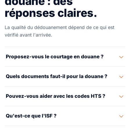
douane : des
réponses claires.
La qualité du dédouanement dépend de ce qui est
vérifié avant l'arrivée.
Proposez-vous le courtage en douane ?
Suaid Global coordonne le dédouanement via des
Quels documents faut-il pour la douane ?
courtiers partenaires agréés et garde ce travail relié au
dossier de fret.
Les documents typiques incluent la facture
Pouvez-vous aider avec les codes HTS ?
commerciale, la liste de colisage, le connaissement ou
la lettre de transport aérien, l'avis d'arrivée et tout
Oui. Une revue de classification peut être coordonnée
certificat propre au produit.
Qu'est-ce que l'ISF ?
pour comprendre l'exposition aux droits et aux tarifs
avant le dépôt.
L'Importer Security Filing est exigé pour de nombreux