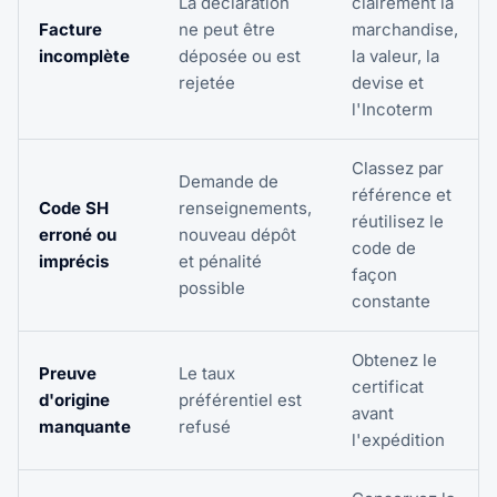
La déclaration
clairement la
Facture
ne peut être
marchandise,
incomplète
déposée ou est
la valeur, la
rejetée
devise et
l'Incoterm
Classez par
Demande de
référence et
Code SH
renseignements,
réutilisez le
erroné ou
nouveau dépôt
code de
imprécis
et pénalité
façon
possible
constante
Obtenez le
Preuve
Le taux
certificat
d'origine
préférentiel est
avant
manquante
refusé
l'expédition