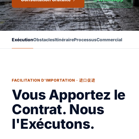
Exécution
Obstacles
Itinéraire
Processus
Commercial
FACILITATION D'IMPORTATION · 进口促进
Vous Apportez le
Contrat. Nous
l'Exécutons.