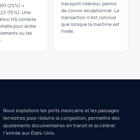
transport intérieur, permis
301 (25%) +
de convoi exceptionnel. La
122 (15%). Une
transaction n'est conclue
cation HS correcte
que lorsque la machine est
tielle pour éviter
livrée.
aiements ou les
.
Nous exploitons les ports mexicains et les passages
terrestres pour réduire la congestion, permettre des
ajustements documentaires en transit et accélérer
l'entrée aux États-Unis.