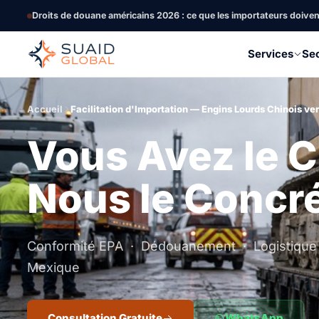
Droits de douane américains 2026 : ce que les importateurs doive
Services
Se
Accueil
Facilitation d'Importation — Engins Lourds Chinois ve
Vous Avez le C
Nous le Concré
Conformité EPA · Dédouanement · Logistique 
Mexique
Consultation Gratuite
WhatsApp