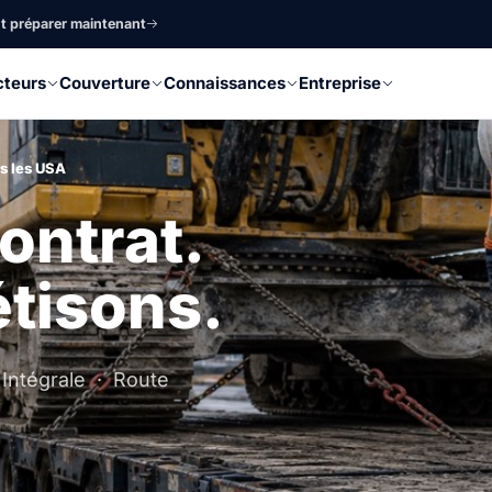
nt préparer maintenant
cteurs
Couverture
Connaissances
Entreprise
rs les USA
ontrat.
tisons.
Intégrale · Route