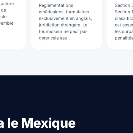
facture
Réglementations
Section 
 de
américaines, formulaires
Section 
ule
exclusivement en anglais,
classifi
nsemble
juridiction étrangère. Le
est essen
fournisseur ne peut pas
les surp
gérer cela seul.
pénalités
a le Mexique