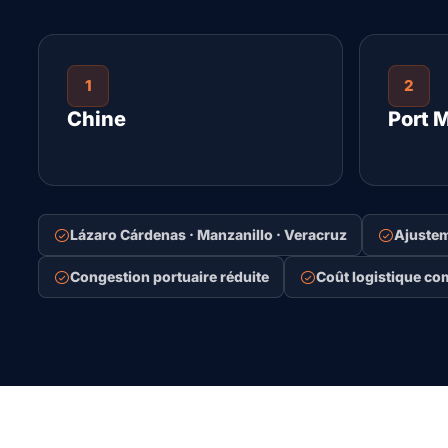
1
2
Chine
Port 
Lázaro Cárdenas · Manzanillo · Veracruz
Ajustem
Congestion portuaire réduite
Coût logistique com