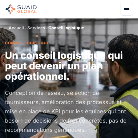
Accueil
Services
Conseil logistique
CONSEIL LOGISTIQUE
Un conseil logistique qui
peut devenir un plan
opérationnel.
Conception de réseau, sélection de
fournisseurs, amélioration des processus et
mise en place de KPI pour les équipes qui ont
besoin de décisions de fret concrètes, pas de
recommandations génériques.