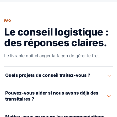
FAQ
Le conseil logistique :
des réponses claires.
Le livrable doit changer la façon de gérer le fret.
Quels projets de conseil traitez-vous ?
Conception de réseau, sélection de fournisseurs,
Pouvez-vous aider si nous avons déjà des
amélioration des processus, SOP, conception de KPI,
transitaires ?
stratégie de route et réduction des coûts de fret.
Oui. La performance des fournisseurs existants peut
Mettez-vous en œuvre les recommandations