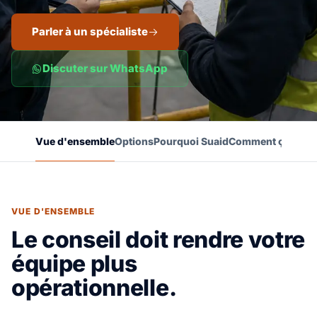
Parler à un spécialiste
Discuter sur WhatsApp
Vue d'ensemble
Options
Pourquoi Suaid
Comment ça marc
VUE D'ENSEMBLE
Le conseil doit rendre votre
équipe plus
opérationnelle.