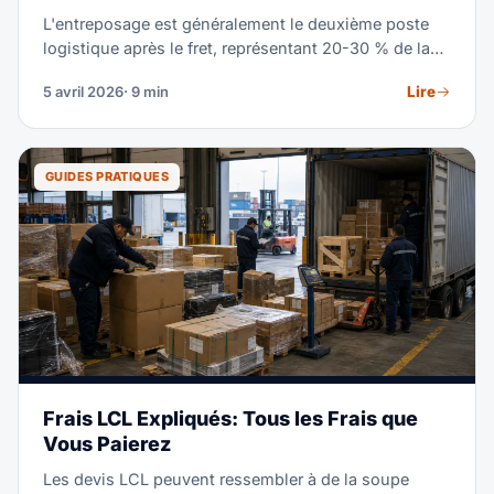
L'entreposage est généralement le deuxième poste
logistique après le fret, représentant 20-30 % de la
dépense totale de chaîne d'approvisionnement. Que
Lire
5 avril 2026
· 9 min
vous louiez votre propre espace, utilisiez un
prestataire 3PL ou évaluiez des centres de fulfillment,
comprendre le coût réel du stockage en entrepôt en
2026 vous aide à prendre de meilleures décisions. Ce
GUIDES PRATIQUES
guide couvre chaque modèle de prix, les écarts de
tarifs régionaux et des stratégies éprouvées pour
réduire vos coûts d'entreposage.
Frais LCL Expliqués: Tous les Frais que
Vous Paierez
Les devis LCL peuvent ressembler à de la soupe