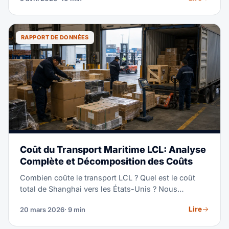
expédiiez une seule palette LCL ou des conteneurs
complets, comprendre le fonctionnement des tarifs
en 2026 vous aide à budgétiser avec précision, à
mieux négocier et à choisir la bonne stratégie
RAPPORT DE DONNÉES
d'expédition pour votre entreprise.
Coût du Transport Maritime LCL: Analyse
Complète et Décomposition des Coûts
Combien coûte le transport LCL ? Quel est le coût
total de Shanghai vers les États-Unis ? Nous
décomposons tous les frais de l'entrepôt d'origine à
Lire
20 mars 2026
· 9 min
la livraison finale et montrons des exemples de coûts
réels.