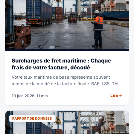
Surcharges de fret maritime : Chaque
frais de votre facture, décodé
Votre taux maritime de base représente souvent
moins de la moitié de la facture finale. BAF, LSS, THC,
GRI, PSS — les compagnies empilent les surcharges
Lire
10 juin 2026
· 11 min
sans grande explication. Ce guide décode chacune
d'elles, montre les fourchettes typiques de mi-2026
et vous apprend à comparer les devis ligne par ligne.
RAPPORT DE DONNÉES