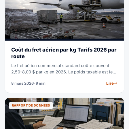
Coût du fret aérien par kg Tarifs 2026 par
route
Le fret aérien commercial standard coûte souvent
2,50–8,00 $ par kg en 2026. Le poids taxable est le
plus élevé du poids réel et du poids volumétrique ; la
Lire
8 mars 2026
· 9 min
route, la saison, le type de marchandise et le niveau
de service déterminent le tarif final.
RAPPORT DE DONNÉES