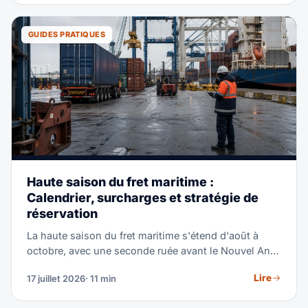
GUIDES PRATIQUES
Haute saison du fret maritime :
Calendrier, surcharges et stratégie de
réservation
La haute saison du fret maritime s'étend d'août à
octobre, avec une seconde ruée avant le Nouvel An
chinois. Ce guide parcourt le calendrier annuel
Lire
17 juillet 2026
· 11 min
complet, explique les frais GRI et PSS, et indique
combien de temps à l'avance réserver selon le mode.