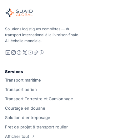
Orchestrateur indépendant du fret pour les opérations mari
Océan, air et sol – comparés de manière neutre par rapport
Suaid Global ne vend pas de capacité de transport. Chaque v
Solutions logistiques complètes — du
transport international à la livraison finale.
À l'échelle mondiale.
LinkedIn
Instagram
Facebook
X
YouTube
TikTok
Pinterest
Services
Transport maritime
Transport aérien
Transport Terrestre et Camionnage
Courtage en douane
Solution d'entreposage
Fret de projet & transport roulier
Afficher tout