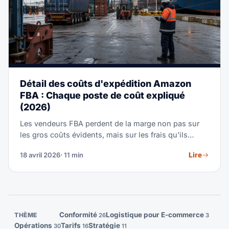
Détail des coûts d'expédition Amazon
FBA : Chaque poste de coût expliqué
(2026)
Les vendeurs FBA perdent de la marge non pas sur
les gros coûts évidents, mais sur les frais qu'ils
n'avaient pas vus venir. Ce décryptage couvre les 9
Lire
18 avril 2026
· 11 min
catégories de coûts de l'acheminement FBA, avec
des calculs types pour un FCL 20 pieds et une
expédition LCL de 5 CBM de la Chine vers un centre
de distribution américain.
Conformité
Logistique pour E-commerce
THÈME
26
3
Opérations
Tarifs
Stratégie
30
16
11