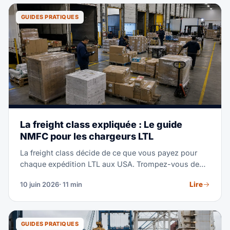
Utilisez-le pour garder votre fret en mouvement
pendant que tous les autres se disputent l'espace.
GUIDES PRATIQUES
La freight class expliquée : Le guide
NMFC pour les chargeurs LTL
La freight class décide de ce que vous payez pour
chaque expédition LTL aux USA. Trompez-vous de
classe, et le transporteur vous refacture à un tarif
Lire
10 juin 2026
· 11 min
plus élevé plus des frais. Ce guide couvre les 18
classes, les quatre facteurs qui les déterminent, et
une façon simple de calculer votre densité.
GUIDES PRATIQUES