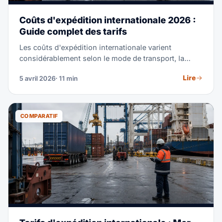
Coûts d'expédition internationale 2026 :
Guide complet des tarifs
Les coûts d'expédition internationale varient
considérablement selon le mode de transport, la
route commerciale, le type de fret et le calendrier. Ce
Lire
5 avril 2026
· 11 min
guide complet détaille les prix réels 2026 pour le fret
maritime, le fret aérien et le transport routier afin que
vous puissiez budgétiser avec précision, comparer
les options et négocier de meilleurs tarifs avec votre
COMPARATIF
transitaire.