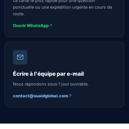
Le canal le plus rapide pour une question
ponctuelle ou une expédition urgente en cours de
route.
Ouvrir WhatsApp
Écrire à l'équipe par e-mail
Nous répondons sous 1 jour ouvrable.
contact@suaidglobal.com
Suaid Global