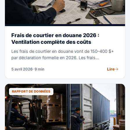
Frais de courtier en douane 2026 :
Ventilation complète des coûts
Les frais de courtier en douane vont de 150–400 $+
par déclaration formelle en 2026. Les frais
gouvernementaux s'y ajoutent : la Merchandise
Lire
5 avril 2026
· 9 min
Processing Fee (0,3464 % de la valeur), la Harbor
Maintenance Fee sur les imports maritimes, plus
cautions et droits. Ce guide détaille chaque ligne
pour bien budgéter et comparer des devis détaillés.
RAPPORT DE DONNÉES