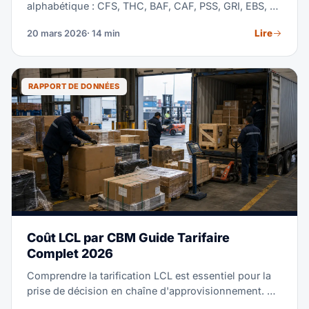
alphabétique : CFS, THC, BAF, CAF, PSS, GRI, EBS, et
plus. Chaque frais a une raison, mais la plupart des
Lire
20 mars 2026
· 14 min
transitaires cachent les détails et dissimulent les
coûts. Ce guide décompose chaque frais pour que
vous sachiez exactement ce que vous payez.
RAPPORT DE DONNÉES
Coût LCL par CBM Guide Tarifaire
Complet 2026
Comprendre la tarification LCL est essentiel pour la
prise de décision en chaîne d'approvisionnement. Ce
guide décompose chaque composante de coût,