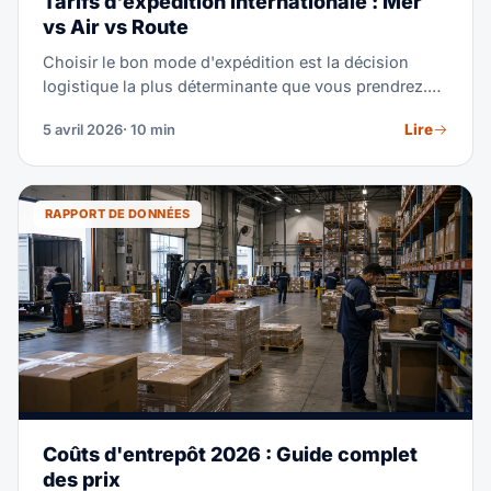
Tarifs d'expédition internationale : Mer
vs Air vs Route
Choisir le bon mode d'expédition est la décision
logistique la plus déterminante que vous prendrez.
La différence entre fret maritime et aérien sur la même
Lire
5 avril 2026
· 10 min
route peut être de 5-8× en coût mais de 4-6× en
rapidité. Ce comparatif des tarifs 2026, des délais de
transit et de scénarios concrets vous aide à choisir le
mode optimal pour chaque expédition.
RAPPORT DE DONNÉES
Coûts d'entrepôt 2026 : Guide complet
des prix