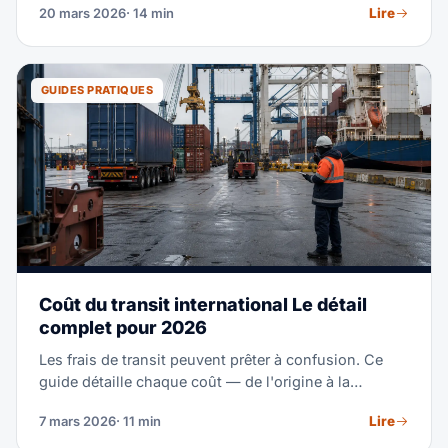
Lire
20 mars 2026
· 14 min
affiche les tarifs réalistes 2026 par corridor
commercial, et révèle les facteurs qui poussent les
prix à la hausse ou à la baisse.
GUIDES PRATIQUES
Coût du transit international Le détail
complet pour 2026
Les frais de transit peuvent prêter à confusion. Ce
guide détaille chaque coût — de l'origine à la
destination — pour que vous sachiez exactement ce
Lire
7 mars 2026
· 11 min
que vous payez et comment économiser.