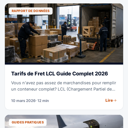
RAPPORT DE DONNÉES
Tarifs de Fret LCL Guide Complet 2026
Vous n'avez pas assez de marchandises pour remplir
un conteneur complet? LCL (Chargement Partiel de
Conteneur) vous permet de partager l'espace
Lire
10 mars 2026
· 12 min
conteneur avec d'autres expéditeurs et de payer
uniquement le volume que vous utilisez. Voici
comment fonctionnent les tarifs LCL et ce que vous
devriez vous attendre à payer en 2026.
GUIDES PRATIQUES