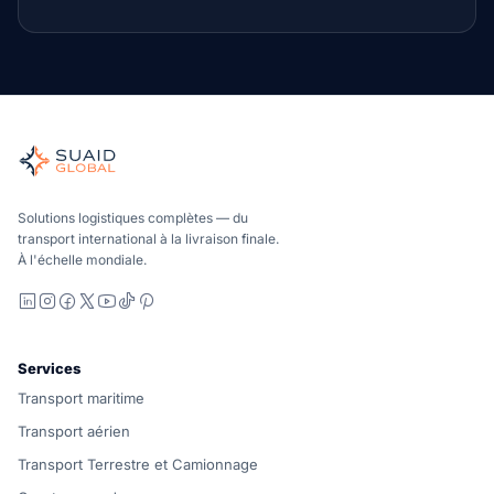
Suaid Global
Orchestrateur indépendant du fret pour les opérations mari
Océan, air et sol – comparés de manière neutre par rapport
Suaid Global ne vend pas de capacité de transport. Chaque v
Solutions logistiques complètes — du
transport international à la livraison finale.
À l'échelle mondiale.
LinkedIn
Instagram
Facebook
X
YouTube
TikTok
Pinterest
Services
Transport maritime
Transport aérien
Transport Terrestre et Camionnage