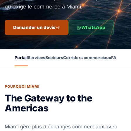
qu'exige le commerce à Miami.
Demander un devis
WhatsApp
Portail
Services
Secteurs
Corridors commerciaux
FAQ
POURQUOI MIAMI
The Gateway to the
Americas
Miami gère plus d'échanges commerciaux avec