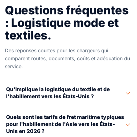
Questions fréquentes
: Logistique mode et
textiles.
Des réponses courtes pour les chargeurs qui
comparent routes, documents, coûts et adéquation du
service.
Qu'implique la logistique du textile et de
l'habillement vers les États-Unis ?
Le fret de textile et d'habillement vers les États-Unis
Quels sont les tarifs de fret maritime typiques
comporte plusieurs étapes. Il commence par le fret
pour l'habillement de l'Asie vers les États-
maritime ou aérien depuis les sources de production
Unis en 2026 ?
(Chine, Vietnam, Bangladesh, Turquie, Italie). Vient