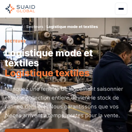
Accueil
Secteurs
Logistique mode et textiles
SECTEURS
Logistique mode et
textiles
Logistique textiles
Manquez une fenetre de lancement saisonnier
et votre collection entiere devient le stock de
l'annee derniere. Nous garantissons que vos
pieces arrivent a temps, pretes pour la vente.