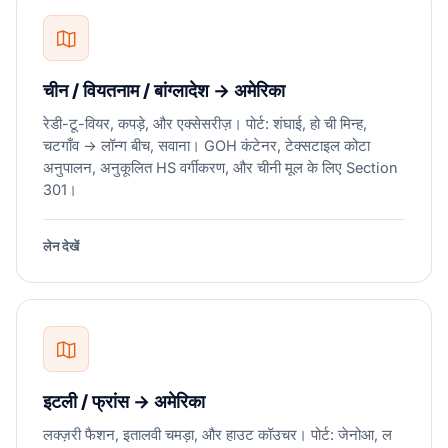
चीन / वियतनाम / बांग्लादेश → अमेरिका
रेडी-टू-वियर, कपड़े, और एक्सेसरीज़। पोर्ट: शंघाई, हो ची मिन्ह,
चटगाँव → लॉन्ग बीच, सवाना। GOH कंटेनर, टेक्सटाइल कोटा
अनुपालन, अनुकूलित HS वर्गीकरण, और चीनी मूल के लिए Section
301।
लेन देखें
इटली / फ्रांस → अमेरिका
लक्ज़री फैशन, इतालवी चमड़ा, और हाउट कॉउचर। पोर्ट: जेनोआ, ल