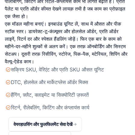
पॉलीबैगिंग, किटिंग और रिटेल-कंप्लायंस काम भी लागत बढ़ाते हैं। प्रति
पैलेट या प्रति ऑर्डर कीमत देखने लायक़ तभी है जब काम का प्रोफ़ाइल
एक जैसा हो।
एक मॉडल महीना बनाएं। इनबाउंड यूनिट लें, साथ में औसत और पीक
स्टॉक स्तर। डायरेक्ट-टू-कंज़्यूमर और होलसेल ऑर्डर, प्रति ऑर्डर
लाइनें, रिटर्न दर और स्पेशल हैंडलिंग जोड़ें। फिर एक बार के काम को
महीने-दर-महीने शुल्कों से अलग करें। एक तरफ़ ऑनबोर्डिंग और सिस्टम
सेटअप। दूसरी तरफ़ रिसीविंग, स्टोरेज, पिक-पैक, मटेरियल, शिपिंग और
वैल्यू-ऐडेड काम।
सक्रिय SKU, वेरिएंट और प्रति SKU औसत यूनिट
DTC, होलसेल और मार्केटप्लेस ऑर्डर मिक्स
हैंगिंग, फ़्लैट, क्लाइमेट या सिक्योरिटी ज़रूरतें
रिटर्न, रीलेबलिंग, किटिंग और कंप्लायंस कार्य
वेयरहाउसिंग और फुलफिलमेंट सेवा देखें