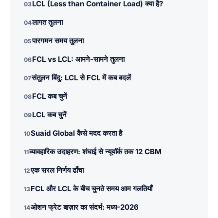
LCL (Less than Container Load) क्या है?
03
लागत तुलना
04
पारगमन समय तुलना
05
FCL vs LCL: आमने-सामने तुलना
06
संतुलन बिंदु: LCL से FCL में कब बदलें
07
FCL कब चुनें
08
LCL कब चुनें
09
Suaid Global कैसे मदद करता है
10
व्यावहारिक उदाहरण: शंघाई से न्यूयॉर्क तक 12 CBM
11
एक सरल निर्णय ढाँचा
12
FCL और LCL के बीच चुनते समय आम गलतियाँ
13
ओशन फ्रेट बाज़ार का संदर्भ: मध्य-2026
14