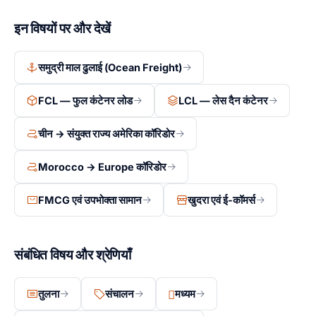
है।
मात्रा SKU और स्थापित उत्पादों के लिए FCL, और नए उत्पाद लॉन्च,
इन विषयों पर और देखें
नमूनों, या कम-मात्रा वस्तुओं के लिए LCL। Suaid Global आपके
विशिष्ट उत्पाद मात्रा और शिपिंग पैटर्न के आधार पर मिश्रण को
समुद्री माल ढुलाई (Ocean Freight)
अनुकूलित करने में आपकी मदद कर सकता है।
FCL — फुल कंटेनर लोड
LCL — लेस दैन कंटेनर
चीन → संयुक्त राज्य अमेरिका कॉरिडोर
Morocco → Europe कॉरिडोर
FMCG एवं उपभोक्ता सामान
खुदरा एवं ई-कॉमर्स
संबंधित विषय और श्रेणियाँ
तुलना
संचालन
मध्यम