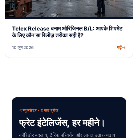
Telex Release बनाम ओरिजिनल B/L: आपके शिपमेंट
के लिए कौन सा रिलीज़ तरीका सही है?
पढ़ें
10 जून 2026
न्यूज़लेटर · द रूट ब्रीफ़
फ्रेट इंटेलिजेंस, हर महीने।
कॉरिडोर बदलाव, टैरिफ परिवर्तन और लागत उतार-चढ़ाव