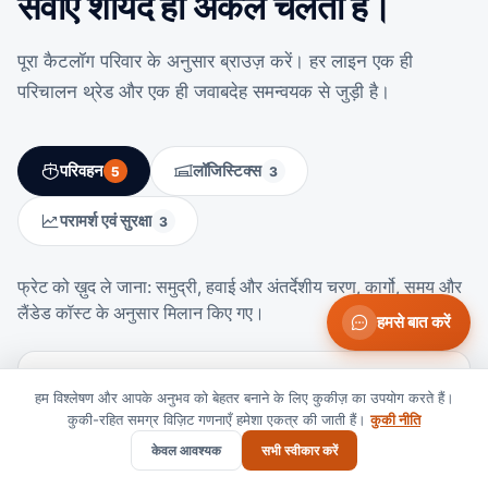
सेवाएँ शायद ही अकेले चलती हैं।
पूरा कैटलॉग परिवार के अनुसार ब्राउज़ करें। हर लाइन एक ही
परिचालन थ्रेड और एक ही जवाबदेह समन्वयक से जुड़ी है।
परिवहन
लॉजिस्टिक्स
5
3
परामर्श एवं सुरक्षा
3
फ्रेट को ख़ुद ले जाना: समुद्री, हवाई और अंतर्देशीय चरण, कार्गो, समय और
लैंडेड कॉस्ट के अनुसार मिलान किए गए।
हमसे बात करें
वैश्विक माल अग्रेषण
हम विश्लेषण और आपके अनुभव को बेहतर बनाने के लिए कुकीज़ का उपयोग करते हैं।
एंड-टू-एंड, डोर-टू-डोर समन्वय।
कुकी-रहित समग्र विज़िट गणनाएँ हमेशा एकत्र की जाती हैं।
कुकी नीति
केवल आवश्यक
सभी स्वीकार करें