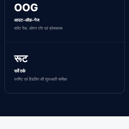
OOG
आउट-ऑफ़-गेज
फ़्लैट रैक, ओपन टॉप एवं ब्रेकबल्क
रूट
सर्वे तर्क
परमिट एवं हैंडलिंग की शुरुआती समीक्षा