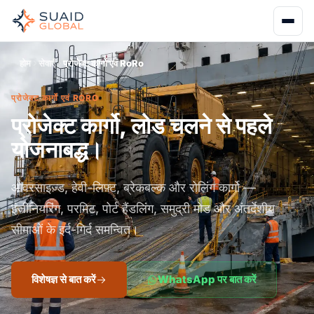
होम
सेवाएँ
प्रोजेक्ट कार्गो एवं RoRo
प्रोजेक्ट कार्गो एवं RORO
प्रोजेक्ट कार्गो, लोड चलने से पहले
योजनाबद्ध।
ओवरसाइज़्ड, हेवी-लिफ़्ट, ब्रेकबल्क और रोलिंग कार्गो —
इंजीनियरिंग, परमिट, पोर्ट हैंडलिंग, समुद्री मोड और अंतर्देशीय
सीमाओं के इर्द-गिर्द समन्वित।
विशेषज्ञ से बात करें
WhatsApp पर बात करें