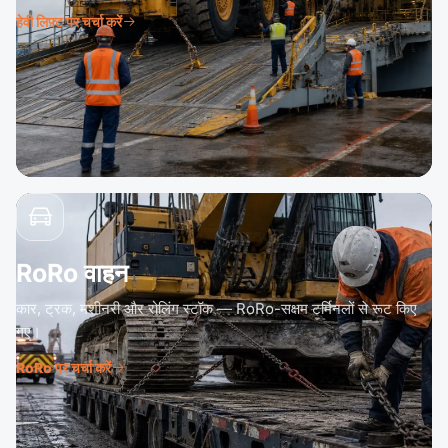
हेवी लिफ़्ट पर चर्चा करें
RoRo वाहन
कार, ट्रक, मशीनरी और रोलिंग स्टॉक — RoRo-सक्षम टर्मिनलों से रूट किए
गए।
RoRo पर चर्चा करें