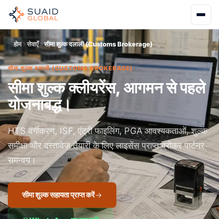
होम
सेवाएँ
सीमा शुल्क दलाली (Customs Brokerage)
सीमा शुल्क दलाली (CUSTOMS BROKERAGE)
सीमा शुल्क क्लीयरेंस, आगमन से पहले
योजनाबद्ध।
HTS वर्गीकरण, ISF, एंट्री फाइलिंग, PGA आवश्यकताओं, शुल्क
समीक्षा और दस्तावेज़ तैयारी के लिए लाइसेंस प्राप्त ब्रोकर पार्टनर
समन्वय।
सीमा शुल्क सहायता प्राप्त करें