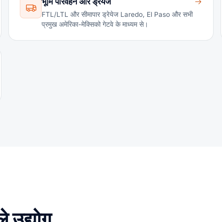
भूमि परिवहन और ड्रेयेज
FTL/LTL और सीमापार ड्रेयेज Laredo, El Paso और सभी
प्रमुख अमेरिका-मेक्सिको गेटवे के माध्यम से।
े उद्योग