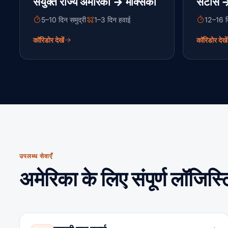
संयुक्त राज्य अमेरिका → मेक्सिको
सैंटोस 
5–10 दिन समुद्री
1–3 दिन हवाई
12–16 दि
कॉरिडोर देखें
कॉरिडोर देखें
उपलब्ध सेवाएँ
अमेरिका के लिए संपूर्ण लॉजिस