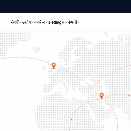
सेवाएँ
उद्योग
कवरेज
इनसाइट्स
कंपनी
य
्षेत्र और सबसे तेज़ी से बढ़ते
ं में लॉजिस्टिक्स का अर्थ है एक
दक्षिण अमेरिका में
nes Act प्रतिबंध — प्रत्येक
 सीमा शुल्क दलालों के साथ सीधे