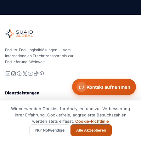
Suaid Global
Unabhängiger Frachtkoordinator für globale See-, Luft-, Bod
See-, Luft- und Bodentransport – Carrier-neutral vergliche
Suaid Global verkauft keine Trägerkapazität. Jede Spur wird
End-to-End-Logistiklösungen — vom
internationalen Frachttransport bis zur
Endlieferung. Weltweit.
LinkedIn
Instagram
Facebook
X
YouTube
TikTok
Pinterest
Kontakt aufnehmen
Dienstleistungen
Seefracht
Wir verwenden Cookies für Analysen und zur Verbesserung
Luftfracht
Ihrer Erfahrung. Cookiefreie, aggregierte Besuchszahlen
Landtransport & Nahverkehr
werden stets erfasst.
Cookie-Richtlinie
Zollabwicklung
Nur Notwendige
Alle Akzeptieren
Lagerlösung