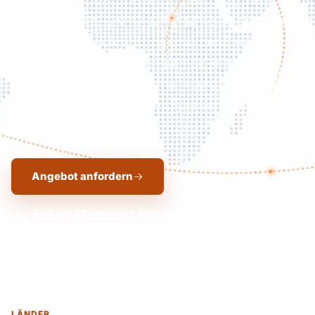
in Südamerika, CAFTA-DR in Mittelamerika und
Jones-Act-Beschränkungen in der Karibik —
jedes mit seiner eigenen Komplexität. Wir
antworten in Ihrer Zeitzone, koordinieren direkt
mit Zollmaklern und lösen Sperren, während
andere noch schlafen.
Angebot anfordern
Globale Abdeckung ansehen
LÄNDER