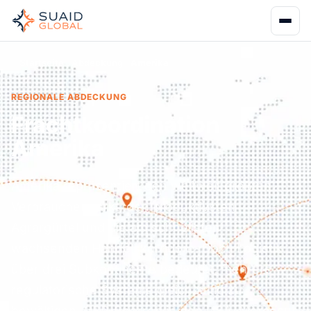
Startseite
Abdeckung
Amerika
REGIONALE ABDECKUNG
Frachtkoordination
Amerika
Amerika repräsentiert den weltweit größten
Verbrauchermarkt, den produktivsten
Agrargürtel und die am schnellsten
wachsenden Handelskorridore. Doch Logistik
über drei Subkontinente bedeutet, mehrere
regulatorische Systeme gleichzeitig zu
bewältigen. CBP-Sperren in den USA, Mercosur