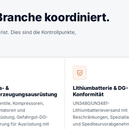
Branche koordiniert.
ist. Dies sind die Kontrollpunkte,
s- &
Lithiumbatterie & DG-
rzeugungsausrüstung
Konformität
entile, Kompressoren,
UN3480/UN3481-
matoren und
Lithiumbatterieversand mit
üstung. Gefahrgut-DG-
Beschränkungen, Speziall
erung für Ausrüstung mit
und Spediteurvorabgenehm