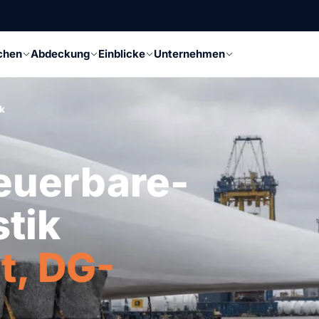
chen
Abdeckung
Einblicke
Unternehmen
ik
neuerbare-
tik
t, DG-