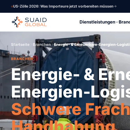
US-Zölle 2026: Was Importeure jetzt vorbereiten müssen
Dienstleistungen
Bran
Startseite
Branchen
Energie- & Erneuerbare-Energien-Logist
BRANCHEN
Energie- & Er
Energien-Logis
Schwere Frach
Handhabung