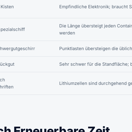
 Kisten
Empfindliche Elektronik; braucht 
Die Länge übersteigt jeden Contai
pezialschiff
werden
chwergutgeschirr
Punktlasten übersteigen die übli
tückgut
Sehr schwer für die Standfläche; 
ach
Lithiumzellen sind durchgehend g
hriften
ch Erneuerbare Zeit