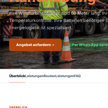
Ihre Windturbinenblätter sind 60 Meter lang. Ih
Temperaturkontrolle. Ihre Batterien benötigen G
Energielogistik ist spezialisiert.
Angebot anfordern
Per WhatsApp spr
Überblick
Leistungen
Routen
Leistungen
FAQ
ÜBERBLICK