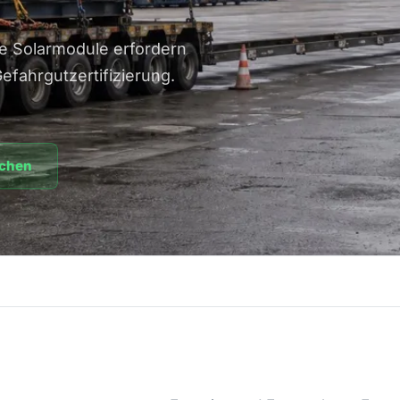
re Solarmodule erfordern
efahrgutzertifizierung.
echen