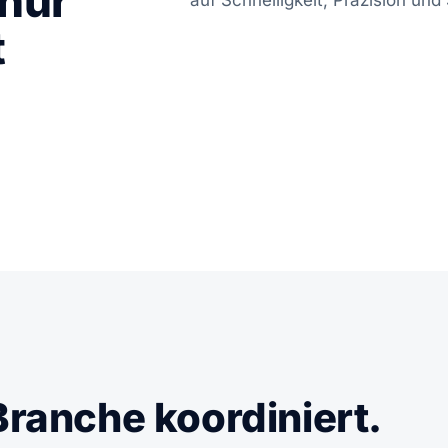
 nur
auf Schnelligkeit, Präzision und 
t
Branche koordiniert.