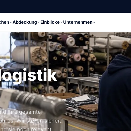
chen
Abdeckung
Einblicke
Unternehmen
logistik
und Ihre gesamte
hres. Wir stellen sicher,
nd sie noch relevant