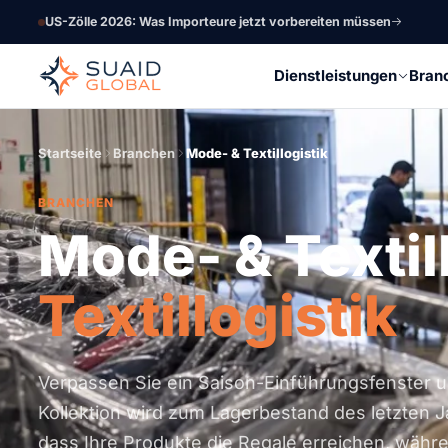
US-Zölle 2026: Was Importeure jetzt vorbereiten müssen
Dienstleistungen
Bran
Startseite
Branchen
Mode- & Textillogistik
BRANCHEN
Mode- & Textil
Textillogistik
Verpassen Sie ein Saison-Einführungsfenster 
Kollektion wird zum Lagerbestand des letzten Ja
dass Ihre Produkte die Regale erreichen, währe