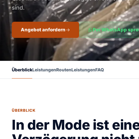
sind.
Angebot anfordern
Per WhatsApp spr
Überblick
Leistungen
Routen
Leistungen
FAQ
ÜBERBLICK
In der Mode ist ein