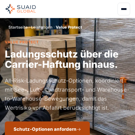
Startseite
Leistungen
Value Protect
VALUE PROTECT
Ladungsschutz über die
Carrier-Haftung hinaus.
All-Risk-Ladungsschutz-Optionen, koordiniert
mit See-, Luft-, Landtransport- und Warehouse-
to-Warehouse-Bewegungen, damit das
Wertrisiko vor Abfahrt berücksichtigt ist.
Schutz-Optionen anfordern