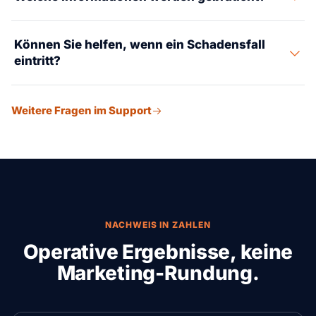
Ladungsbeschreibung, Rechnungswert, Ursprung, Ziel,
Können Sie helfen, wenn ein Schadensfall
Transportart, Verpackung, Timing und besondere
eintritt?
Risikodetails.
Suaid Global kann helfen, Sendungsunterlagen,
Weitere Fragen im Support
Ausnahmedetails und Dokumente für die
Schadensprüfung zu organisieren.
NACHWEIS IN ZAHLEN
Operative Ergebnisse, keine
Marketing-Rundung.