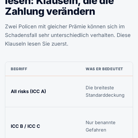
lesen: Klauseln, die die
Zahlung verändern
Zwei Policen mit gleicher Prämie können sich im
Schadensfall sehr unterschiedlich verhalten. Diese
Klauseln lesen Sie zuerst.
BEGRIFF
WAS ER BEDEUTET
D
Die breiteste
All risks (ICC A)
D
Standarddeckung
S
G
Nur benannte
v
ICC B / ICC C
Gefahren
s
n