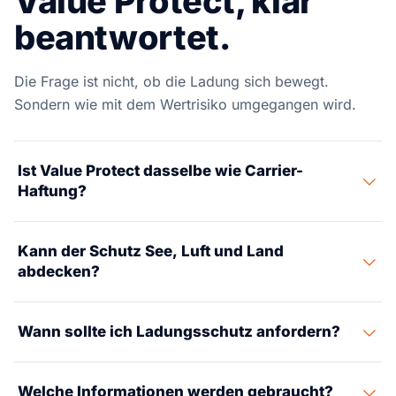
Value Protect, klar
beantwortet.
Die Frage ist nicht, ob die Ladung sich bewegt.
Sondern wie mit dem Wertrisiko umgegangen wird.
Ist Value Protect dasselbe wie Carrier-
Haftung?
Nein. Die Carrier-Haftung ist oft begrenzt. Value Protect
Kann der Schutz See, Luft und Land
prüft das Warenwert-Risiko über diese
abdecken?
Standardgrenzen hinaus.
Die Deckungsoptionen hängen von Sendungsdetails,
Wann sollte ich Ladungsschutz anfordern?
Transportart, Ladung und Route ab – die Prüfung kann
jedoch See-, Luft-, Landtransport- und Lagerübergaben
Bevor die Sendung startet – idealerweise während das
einschließen.
Welche Informationen werden gebraucht?
Frachtangebot vorbereitet wird.