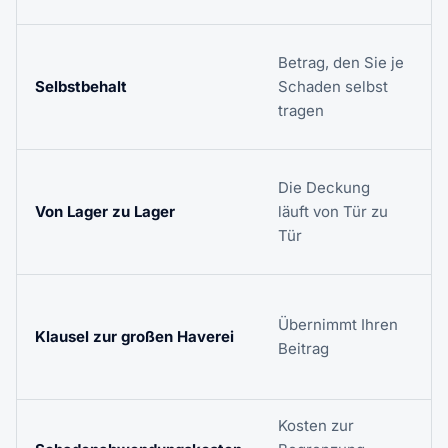
E
Betrag, den Sie je
P
Selbstbehalt
Schaden selbst
o
tragen
S
Die Deckung
e
Von Lager zu Lager
läuft von Tür zu
d
Tür
H
O
Übernimmt Ihren
S
Klausel zur großen Haverei
Beitrag
Kosten zur
E