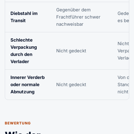
Gegenüber dem
Diebstahl im
Gedeckt
Frachtführer schwer
Transit
es ben
nachweisbar
Schlechte
Nicht g
Verpackung
Nicht gedeckt
Verpack
durch den
Verlade
Verlader
Innerer Verderb
Von de
oder normale
Nicht gedeckt
Standa
Abnutzung
nicht g
BEWERTUNG