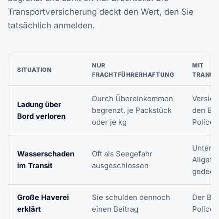
Transportversicherung deckt den Wert, den Sie
tatsächlich anmelden.
NUR
MIT
SITUATION
FRACHTFÜHRERHAFTUNG
TRANSP
Durch Übereinkommen
Versich
Ladung über
begrenzt, je Packstück
den Be
Bord verloren
oder je kg
Police
Unter
Wasserschaden
Oft als Seegefahr
Allgef
im Transit
ausgeschlossen
gedeck
Große Haverei
Sie schulden dennoch
Der Bei
erklärt
einen Beitrag
Police 