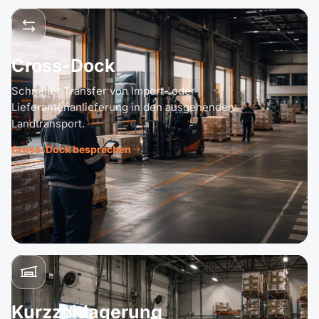
Cross-Dock
Schneller Transfer von Import- oder
Lieferantenanlieferung in den ausgehenden
Landtransport.
Cross-Dock besprechen
Kurzzeitlagerung