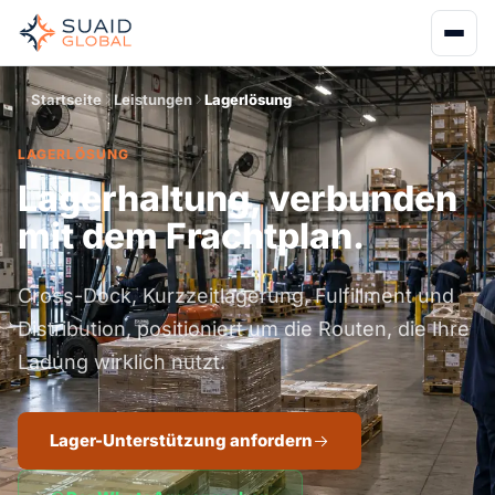
Startseite
Leistungen
Lagerlösung
LAGERLÖSUNG
Lagerhaltung, verbunden
mit dem Frachtplan.
Cross-Dock, Kurzzeitlagerung, Fulfillment und
Distribution, positioniert um die Routen, die Ihre
Ladung wirklich nutzt.
Lager-Unterstützung anfordern