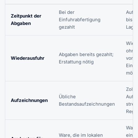
Bei der
Aufg
Zeitpunkt der
Einfuhrabfertigung
bis d
Abgaben
gezahlt
Lager
Wied
ohne
Abgaben bereits gezahlt;
Wiederausfuhr
von
Erstattung nötig
Einf
mögl
Zollp
Übliche
Aufz
Aufzeichnungen
Bestandsaufzeichnungen
stren
Rege
Ware,
Ware, die im lokalen
einen