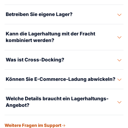
Betreiben Sie eigene Lager?
Suaid Global koordiniert Lagerhaltung über
Kann die Lagerhaltung mit der Fracht
Partnerstandorte, ausgewählt nach Route, Ladung und
kombiniert werden?
Zustellanforderung.
Ja. Lagerung, Cross-Dock und ausgehende Zustellung
Was ist Cross-Docking?
können Teil desselben operativen Plans sein.
Cross-Docking überführt Ladung mit minimaler
Können Sie E-Commerce-Ladung abwickeln?
Lagerzeit vom eingehenden in den ausgehenden
Transport.
Ja. E-Commerce-Nachschub, Kitting und Distribution
Welche Details braucht ein Lagerhaltungs-
können koordiniert werden, wenn die Anforderungen
Angebot?
klar sind.
Ladungsart, Paletten- oder Stückzahl, Abmessungen,
Weitere Fragen im Support
Lagerdauer, Handling-Bedarf, Anliefer-Timing und Plan