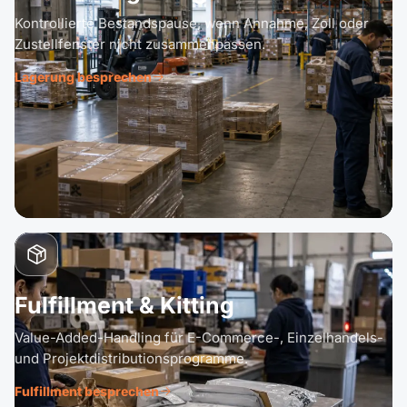
Kontrollierte Bestandspause, wenn Annahme, Zoll oder
Zustellfenster nicht zusammenpassen.
Lagerung besprechen
Fulfillment & Kitting
Value-Added-Handling für E-Commerce-, Einzelhandels-
und Projektdistributionsprogramme.
Fulfillment besprechen