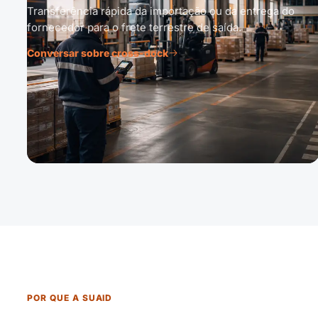
Transferência rápida da importação ou da entrega do
fornecedor para o frete terrestre de saída.
Conversar sobre cross-dock
POR QUE A SUAID