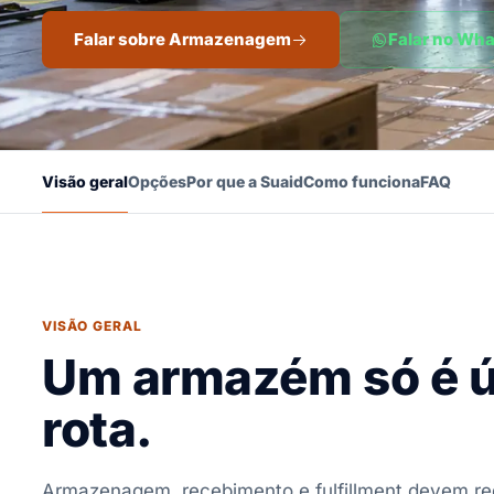
Falar sobre Armazenagem
Falar no Wh
Visão geral
Opções
Por que a Suaid
Como funciona
FAQ
VISÃO GERAL
Um armazém só é út
rota.
Armazenagem, recebimento e fulfillment devem redu