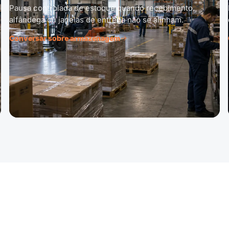
Pausa controlada de estoque quando recebimento,
alfândega ou janelas de entrega não se alinham.
Conversar sobre armazenagem