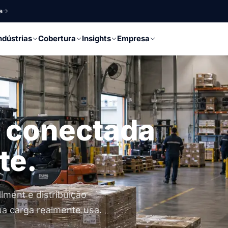
a
ndústrias
Cobertura
Insights
Empresa
conectada
te.
lment e distribuição
a carga realmente usa.