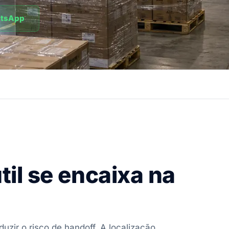
atsApp
il se encaixa na
zir o risco de handoff. A localização