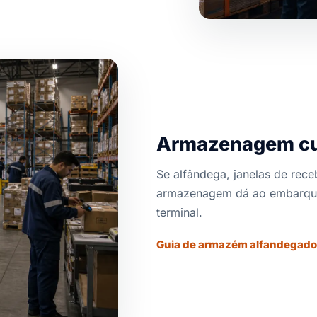
Armazenagem cur
Se alfândega, janelas de rec
armazenagem dá ao embarque
terminal.
Guia de armazém alfandegado