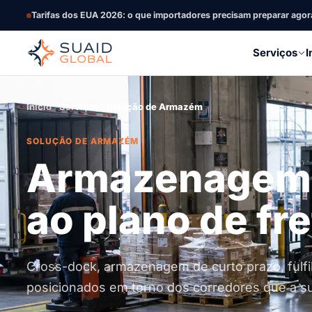
Tarifas dos EUA 2026: o que importadores precisam preparar agor
Serviços
I
Início
Serviços
Solução de Armazém
SOLUÇÃO DE ARMAZÉM
Armazenagem 
ao plano de fre
Cross-dock, armazenagem de curto prazo, fulfil
posicionados em torno dos corredores que a su