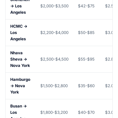
→ Los
$2,000-$3,500
$42-$75
$2.50-
Angeles
HCMC →
Los
$2,200-$4,000
$50-$85
$3.00-
Angeles
Nhava
Sheva →
$2,500-$4,500
$55-$95
$2.80-
Nova York
Hamburgo
→ Nova
$1,500-$2,800
$35-$60
$2.00-
York
Busan →
Los
$1,800-$3,200
$40-$70
$3.00-