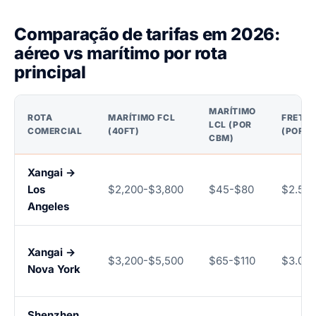
Comparação de tarifas em 2026:
aéreo vs marítimo por rota
principal
MARÍTIMO
ROTA
MARÍTIMO FCL
FRETE 
LCL (POR
COMERCIAL
(40FT)
(POR K
CBM)
Xangai →
Los
$2,200-$3,800
$45-$80
$2.50-
Angeles
Xangai →
$3,200-$5,500
$65-$110
$3.00-
Nova York
Shenzhen