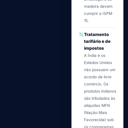
madeira devem
cumprir a ISPM
15.
Tratamento
tarifário e de
impostos
A Índia e os
Estados Unidos
não possuem um
acordo de livre
comércio. Os
produtos indianos
são tributados às
alíquotas MFN
(Nação Mais
Favorecida) sob
os cronogramas