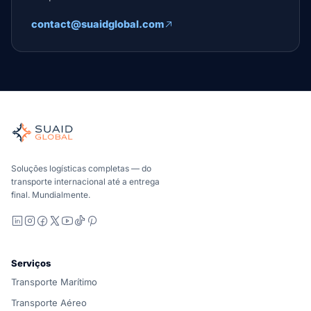
contact@suaidglobal.com
Suaid Global
Orquestrador de frete independente para oceano, ar, sol
Marítimo, aéreo e terrestre, comparados de forma carrier-n
A Suaid Global não vende capacidade de transportador. Ca
Soluções logísticas completas — do
transporte internacional até a entrega
final. Mundialmente.
LinkedIn
Instagram
Facebook
X
YouTube
TikTok
Pinterest
Serviços
Transporte Marítimo
Transporte Aéreo