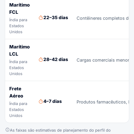
Marítimo
FCL
22–35 dias
Contêineres completos de t
Índia para
Estados
Unidos
Marítimo
LCL
28–42 dias
Cargas comerciais menores,
Índia para
Estados
Unidos
Frete
Aéreo
4–7 dias
Produtos farmacêuticos, har
Índia para
Estados
Unidos
As faixas são estimativas de planejamento do perfil do