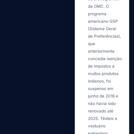
da OMC. O
programa
americano GSP
(Sistema Geral
de Preferências),
que
anteriormente
concedia isenção
de impostos a
muitos produtos
indianos, foi
suspenso em
junho de 2019 e
não havia sido
renovado até
2025. Têxteis e
vestuário
enfrentam