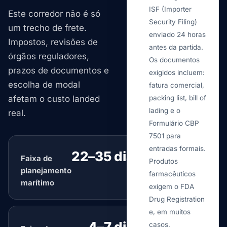
ISF (Importer
Este corredor não é só
Security Filing)
um trecho de frete.
enviado 24 horas
Impostos, revisões de
antes da partida.
órgãos reguladores,
Os documentos
prazos de documentos e
exigidos incluem:
escolha de modal
fatura comercial,
afetam o custo landed
packing list, bill of
lading e o
real.
Formulário CBP
7501 para
entradas formais.
22–35 dias
Faixa de
típico
Produtos
planejamento
farmacêuticos
marítimo
exigem o FDA
Drug Registration
e, em muitos
4–7 dias
casos,