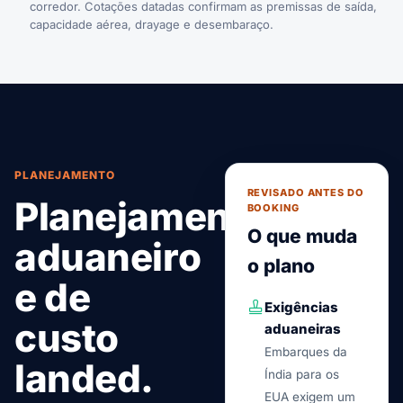
corredor. Cotações datadas confirmam as premissas de saída,
capacidade aérea, drayage e desembaraço.
PLANEJAMENTO
REVISADO ANTES DO
Planejamento
BOOKING
O que muda
aduaneiro
o plano
e de
Exigências
custo
aduaneiras
Embarques da
landed.
Índia para os
EUA exigem um