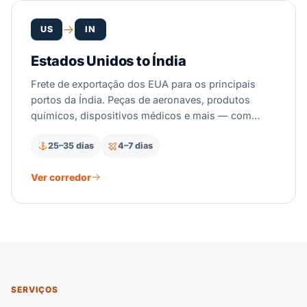
US
IN
Estados Unidos to Índia
Frete de exportação dos EUA para os principais
portos da Índia. Peças de aeronaves, produtos
químicos, dispositivos médicos e mais — com
desembaraço aduaneiro indiano, registro no
25–35 dias
4–7 dias
ICEGATE e entrega porta a porta.
Ver corredor
SERVIÇOS