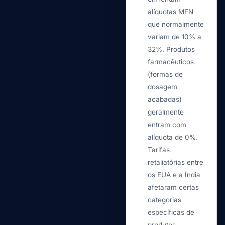
alíquotas MFN
que normalmente
variam de 10% a
32%. Produtos
farmacêuticos
(formas de
dosagem
acabadas)
geralmente
entram com
alíquota de 0%.
Tarifas
retaliatórias entre
os EUA e a Índia
afetaram certas
categorias
específicas de