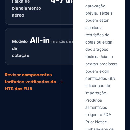
Faixa de
típico
aprovação
planejamento
prévia. Têxteis
aéreo
podem estar
sujeitos a
restrições de
All-in
Modelo
revisão de roteamento
cotas ou exigir
de
declarações
cotação
têxteis. Joias e
pedras preciosas
podem exigir
Revisar componentes
certificados GIA
tarifários verificados do
e licenças de
HTS dos EUA
importação.
Produtos
alimentícios
exigem o FDA
Prior Notice.
Embalagens de