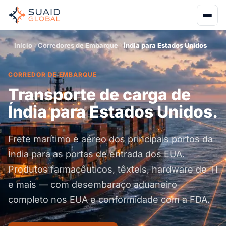
Início
Corredores de Embarque
Índia para Estados Unidos
CORREDOR DE EMBARQUE
Transporte de carga de
Índia para Estados Unidos.
Frete marítimo e aéreo dos principais portos da
Índia para as portas de entrada dos EUA.
Produtos farmacêuticos, têxteis, hardware de TI
e mais — com desembaraço aduaneiro
completo nos EUA e conformidade com a FDA.