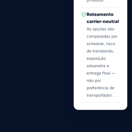
produtos.
Roteamento
carrier-neutral
As opções são
comparadas por
schedule, risco
de transbordo,
exposição
aduaneira e
entrega final —
não por
preferência de
transportador.