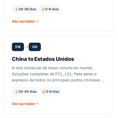
alternativas de fornecimento mais econômicas em
28–38 dias
5–8 dias
relação à China.
Ver corredor
CN
US
China to Estados Unidos
A rota comercial de maior volume do mundo.
Soluções completas de FCL, LCL, frete aéreo e
expresso de todos os principais portos chineses —
com gestão especializada das tarifas da Seção 301
25–40 dias
3–6 dias
e despacho aduaneiro.
Ver corredor