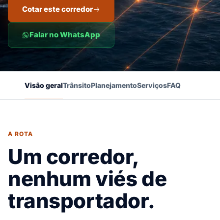
Cotar este corredor
Falar no WhatsApp
Visão geral
Trânsito
Planejamento
Serviços
FAQ
A ROTA
Um corredor,
nenhum viés de
transportador.