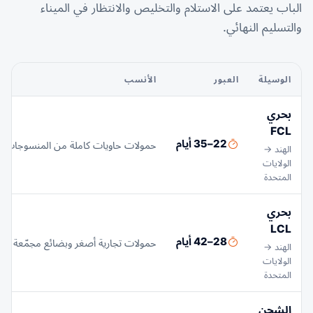
الباب يعتمد على الاستلام والتخليص والانتظار في الميناء
والتسليم النهائي.
الوسيلة
العبور
الأنسب
بحري
FCL
22–35 أيام
حمولات حاويات كاملة من المنسوجات والمو
الهند →
الولايات
المتحدة
بحري
LCL
28–42 أيام
حمولات تجارية أصغر وبضائع مجمّعة وش
الهند →
الولايات
المتحدة
الشحن