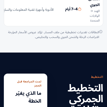
الجوي
4–7 أيام
الأدوية وأجهزة تقنية المعلومات والسلع ع
الهند →
الولايات
المتحدة
النطاقات تقديرات تخطيطية من ملف المسار. تؤكد عروض الأسعار المؤرخة
افتراضات الرحلة والشحن الجوي والسحب والتخليص.
التخطيط
تمت المراجعة قبل
التخطيط
الحجز
ما الذي يغيّر
الجمركي
الخطة