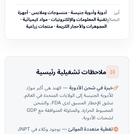
أبرز
أدوية وأدوية جنيسة · منسوجات وملابس · أجهزة
البضائع
تقنية المعلومات والإلكترونيات · مواد كيميائية ·
المجوهرات والأحجار الكريمة · منتجات زراعية
ملاحظات تشغيلية رئيسية
خبرة في شحن الأدوية
— الهند هي أكبر مورّد
للأدوية الجنيسة إلى الولايات المتحدة في العالم.
ننسّق الإخطار المسبق لدى FDA، والشحن
المضبوط الحرارة، والمناولة المتوافقة مع GDP
لشحنات الأدوية.
تغطية متعددة الموانئ
— بوجود وكلاء في JNPT