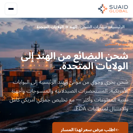
الرئيسية
مسارات الشحن
الهند → الولايات المتحدة
مسار الشحن
شحن البضائع من الهند إلى
الولايات المتحدة.
شحن بحري وجوي من موانئ الهند الرئيسية إلى البوابات
الأمريكية. المستحضرات الصيدلانية والمنسوجات وأجهزة
تقنية المعلومات وأكثر — مع تخليص جمركي أمريكي كامل
والامتثال لمتطلبات FDA.
اطلب عرض سعر لهذا المسار