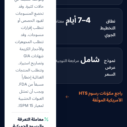
حالات كثيرة. وقد
تخضع المنسوجات
4–7 أيام
لقيود الحصص أو
نطاق
معتاد
التخطيط
تتطلب إقرارات
الجوي
منسوجات. وقد
تتطلب المجوهرات
والأحجار الكريمة
شهادات GIA
شامل
نموذج
مراجعة التوجيه
وتصاريح استيراد.
عرض
وتتطلب المنتجات
السعر
الغذائية إخطاراً
مسبقاً من FDA.
ويجب أن تمتثل
راجع مكوّنات رسوم HTS
العبوات الخشبية
الأمريكية الموثّقة
لمعيار ISPM 15.
معاملة التعرفة
والرسوم الجمركية