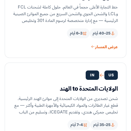
خط التجارة الأعلى حجماً في العالم. حلول كاملة لشحنات FCL
وLCL والشحن الجوي والشحن السريع من جميع الموانئ الصينية
الرئيسية — مع إدارة متخصصة لرسوم المادة 301 وتخليص
جمركي.
25–40 أيام
3–6 أيام
عرض المسار
IN
US
الولايات المتحدة to الهند
شحن تصديري من الولايات المتحدة إلى موانئ الهند الرئيسية.
قطع غيار الطائرات والمواد الكيميائية والأجهزة الطبية وأكثر — مع
تخليص جمركي هندي، وتقديم ICEGATE، وتسليم من الباب
إلى الباب.
25–35 أيام
4–7 أيام