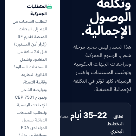
وتكلفة
المتطلبات
الوصول
الجمركية
تتطلب الشحنات من
الإجمالية.
الهند إلى الولايات
المتحدة تقديم ISF
(إقرار أمن المستورد)
هذا المسار ليس مجرد مرحلة
قبل 24 ساعة من
شحن. الرسوم الجمركية
المغادرة. وتشمل
ومراجعات الجهات الحكومية
المستندات المطلوبة:
وتوقيت المستندات واختيار
الفاتورة التجارية،
الوسيلة، كلها تؤثر في التكلفة
وقائمة التعبئة،
الإجمالية الحقيقية.
وبوليصة الشحن،
ونموذج CBP 7501
للإدخالات الرسمية.
وتتطلب المنتجات
22–35 أيام
نطاق
معتاد
الدوائية تسجيل
التخطيط
الدواء لدى FDA
البحري
وموافقة مسبقة في