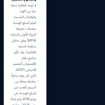
لا توجد اتفاقية تجارة
حرة بين الهند
والولايات المتحدة.
تُقيَّم السلع الهندية
بمعدلات تعريفة
الدولة الأولى بالرعاية
(MFN) وفق جداول
منظمة التجارة
العالمية. وقد عُلّق
برنامج نظام
الأفضليات المعمم
الأمريكي (GSP)،
الذي كان يوفر سابقاً
معاملة معفاة من
الرسوم للعديد من
السلع الهندية، في
يونيو 2019 ولم يُجدَّد
حتى 2025. وتواجه