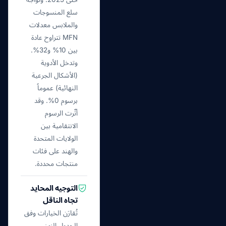
سلع المنسوجات
والملابس معدلات
MFN تتراوح عادة
بين 10% و32%.
وتدخل الأدوية
(الأشكال الجرعية
النهائية) عموماً
برسوم 0%. وقد
أثّرت الرسوم
الانتقامية بين
الولايات المتحدة
والهند على فئات
منتجات محددة.
التوجيه المحايد
تجاه الناقل
تُقارَن الخيارات وفق
الجدول الزمني