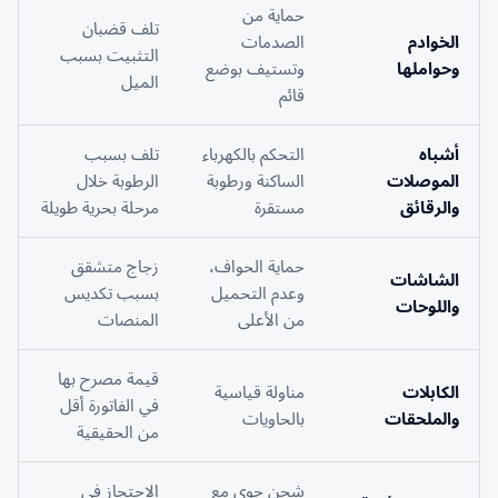
حماية من
تلف قضبان
الخوادم
الصدمات
التثبيت بسبب
وحواملها
وتستيف بوضع
الميل
قائم
أشباه
التحكم بالكهرباء
تلف بسبب
الموصلات
الساكنة ورطوبة
الرطوبة خلال
والرقائق
مستقرة
مرحلة بحرية طويلة
حماية الحواف،
زجاج متشقق
الشاشات
وعدم التحميل
بسبب تكديس
واللوحات
من الأعلى
المنصات
قيمة مصرح بها
الكابلات
مناولة قياسية
في الفاتورة أقل
والملحقات
بالحاويات
من الحقيقية
شحن جوي مع
الاحتجاز في