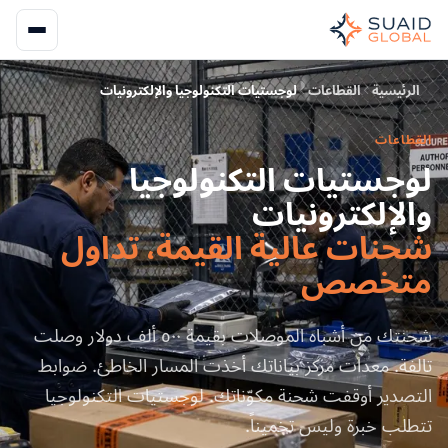
الرئيسية
القطاعات
لوجستيات التكنولوجيا والإلكترونيات
القطاعات
لوجستيات التكنولوجيا
والإلكترونيات
شحنات عالية القيمة، تداول
متخصص
شحنتك من أشباه الموصلات بقيمة ٥٠٠ ألف دولار وصلت
تالفة. معدات مركز بياناتك أخذت المسار الخاطئ. ضوابط
التصدير أوقفت شحنة مكوّناتك. لوجستيات التكنولوجيا
تتطلب خبرة وليس تخميناً.