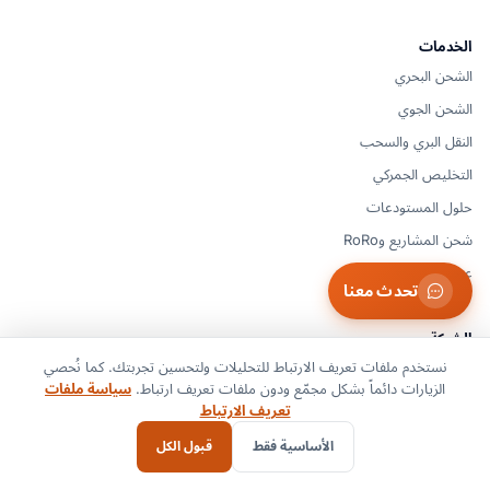
الخدمات
الشحن البحري
الشحن الجوي
النقل البري والسحب
التخليص الجمركي
حلول المستودعات
شحن المشاريع وRoRo
عرض الكل
تحدث معنا
الشركة
نستخدم ملفات تعريف الارتباط للتحليلات ولتحسين تجربتك. كما نُحصي
من نحن
الزيارات دائماً بشكل مجمّع ودون ملفات تعريف ارتباط.
سياسة ملفات
القطاعات
تعريف الارتباط
التغطية
الأساسية فقط
قبول الكل
المدونة والرؤى