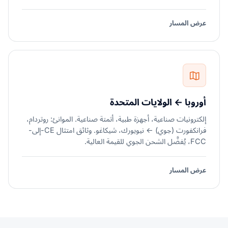
عرض المسار
أوروبا ← الولايات المتحدة
إلكترونيات صناعية، أجهزة طبية، أتمتة صناعية. الموانئ: روتردام،
فرانكفورت (جوي) ← نيويورك، شيكاغو. وثائق امتثال CE-إلى-
FCC، يُفضَّل الشحن الجوي للقيمة العالية.
عرض المسار