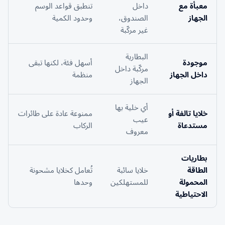
معبأة مع
داخل
تنطبق قواعد الوسم
الجهاز
الصندوق،
وحدود الكمية
غير مركّبة
البطارية
موجودة
أسهل فئة، لكنها تبقى
مركّبة داخل
داخل الجهاز
منظمة
الجهاز
أي خلية بها
خلايا تالفة أو
ممنوعة عادة على طائرات
عيب
مستدعاة
الركاب
معروف
بطاريات
الطاقة
خلايا سائبة
تُعامل كخلايا مشحونة
المحمولة
للمستهلكين
وحدها
الاحتياطية