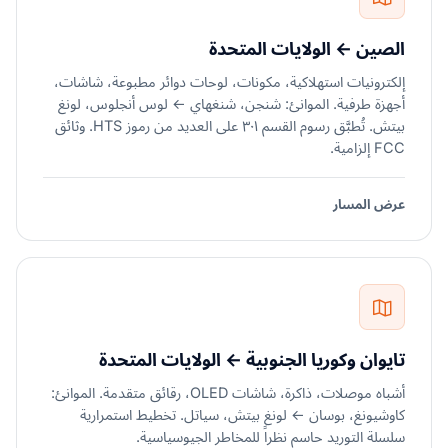
الصين ← الولايات المتحدة
إلكترونيات استهلاكية، مكونات، لوحات دوائر مطبوعة، شاشات،
أجهزة طرفية. الموانئ: شنجن، شنغهاي ← لوس أنجلوس، لونغ
بيتش. تُطبَّق رسوم القسم ٣٠١ على العديد من رموز HTS. وثائق
FCC إلزامية.
عرض المسار
تايوان وكوريا الجنوبية ← الولايات المتحدة
أشباه موصلات، ذاكرة، شاشات OLED، رقائق متقدمة. الموانئ:
كاوشيونغ، بوسان ← لونغ بيتش، سياتل. تخطيط استمرارية
سلسلة التوريد حاسم نظراً للمخاطر الجيوسياسية.