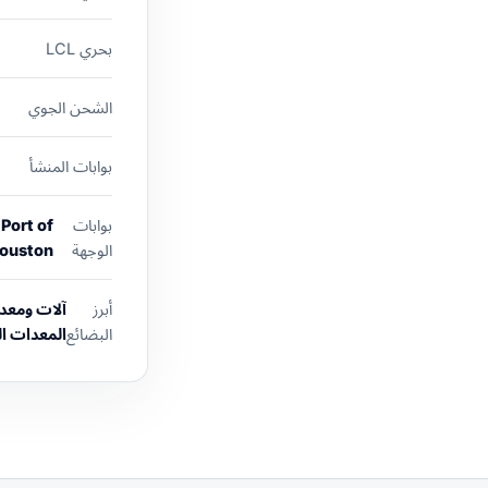
بحري LCL
الشحن الجوي
بوابات المنشأ
بوابات
Port of
الوجهة
Houston
أبرز
آلات ومعدا
البضائع
المعدات الك