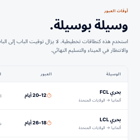
أوقات العبور
وسيلة بوسيلة.
استخدم هذه كنطاقات تخطيطية. لا يزال توقيت الباب إلى البا
والانتظار في الميناء والتسليم النهائي.
الوسيلة
العبور
ا
بحري FCL
12–20 أيام
ا
ألمانيا → الولايات المتحدة
بحري LCL
18–26 أيام
ش
ألمانيا → الولايات المتحدة