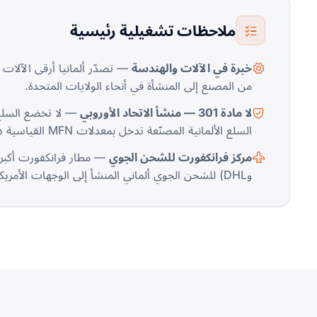
ملاحظات تشغيلية رئيسية
خبرة في الآلات والهندسة
من المصنع إلى المنشأة في أنحاء الولايات المتحدة.
لا مادة 301 — منشأ الاتحاد الأوروبي
السلع الألمانية المصنّعة تدخل بمعدلات MFN القياسية دون رسوم إضافية لإجراءات تجارية.
مركز فرانكفورت للشحن الجوي
وDHL) للشحن الجوي ألماني المنشأ إلى الوجهات الأمريكية، بأزمنة عبور 2-4 أيام.