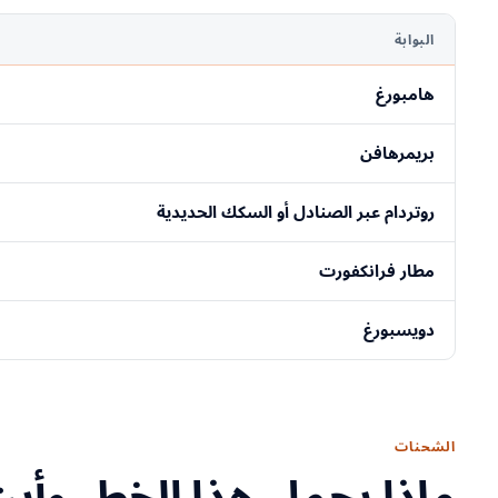
البوابة
هامبورغ
بريمرهافن
روتردام عبر الصنادل أو السكك الحديدية
مطار فرانكفورت
دويسبورغ
الشحنات
ماذا يحمل هذا الخط، وأين