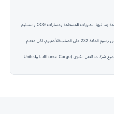
— تصدّر ألمانيا أرقى الآلات الصناعية والمعدات الهندسية في العالم. ننسّق لوجستيات الآلات الضخمة بما فيها الحاويات المسطحة ومسارات OOG والتسليم
— لا تخضع السلع ألمانية المنشأ (الاتحاد الأوروبي) لرسوم المادة 301 الأمريكية. وقد تنطبق رسوم المادة 232 على الصلب/الألمنيوم، لكن معظم
— مطار فرانكفورت أكبر مركز شحن جوي في أوروبا. تحجز Suaid Global شحناً ذا أولوية لدى جميع شركات النقل الكبرى (Lufthansa Cargo وUnited