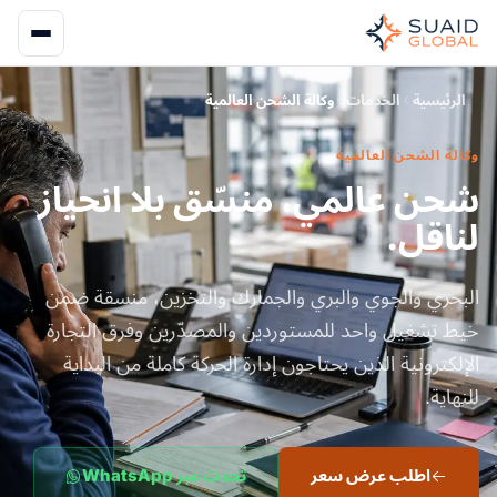
الرئيسية
الخدمات
وكالة الشحن العالمية
وكالة الشحن العالمية
شحن عالمي، منسّق بلا انحياز
لناقل.
البحري والجوي والبري والجمارك والتخزين، منسقة ضمن
خيط تشغيل واحد للمستوردين والمصدّرين وفرق التجارة
الإلكترونية الذين يحتاجون إدارة الحركة كاملة من البداية
للنهاية.
اطلب عرض سعر
تحدث عبر WhatsApp