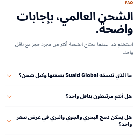
FAQ
الشحن العالمي، بإجابات
واضحة.
استخدم هذا عندما تحتاج الشحنة أكثر من مجرد حجز مع ناقل
واحد.
ما الذي تنسقه Suaid Global بصفتها وكيل شحن؟
تنسق Suaid Global خطة الشحنة عبر الاستلام من المنشأ والشحن
هل أنتم مرتبطون بناقل واحد؟
الدولي والمستندات والجمارك والتخزين والتسليم النهائي عند
الحاجة إلى هذه العناصر.
لا. النموذج محايد تجاه الناقل، فتُقارَن المسارات وفق الجدول
هل يمكن دمج البحري والجوي والبري في عرض سعر
الزمني والتكلفة والمخاطر والمعدات وجودة الخدمة.
واحد؟