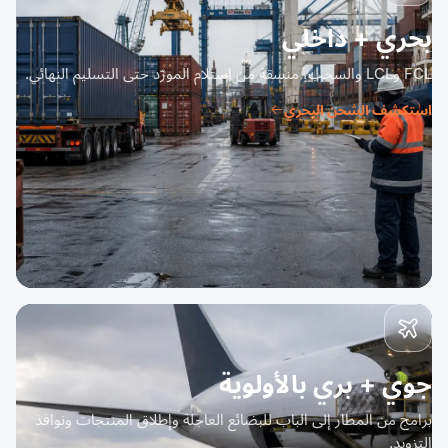
بحري + داخلي
FCL وLCL والسحب، منسقة من استلام المورّد حتى التسليم النهائي.
استكشف الشحن البحري
جوي + بري بالأولوية
برامج من المطار إلى الباب للبضائع العاجلة وإطلاق المنتجات ونوافذ
التزويد.