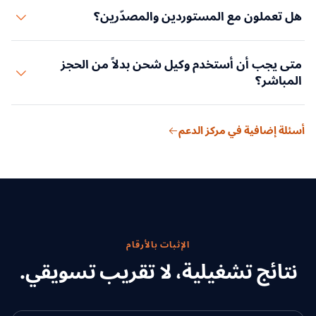
نعم. تُسعَّر الشحنات متعددة الوسائط كخطة تشغيلية واحدة بحيث
هل تعملون مع المستوردين والمصدّرين؟
تكون نقاط التسليم واضحة قبل الموافقة.
نعم. يدعم النموذج نفسه برامج الاستيراد والتصدير والعبور الحدودي
متى يجب أن أستخدم وكيل شحن بدلاً من الحجز
والتسليم من الباب إلى الباب.
المباشر؟
استخدم وكيل شحن عندما تكون المستندات أو الجمارك أو تعدد
أسئلة إضافية في مركز الدعم
المراحل أو تنسيق الموردين أو معالجة الاستثناءات مهمة بقدر سعر
الشحن.
الإثبات بالأرقام
نتائج تشغيلية، لا تقريب تسويقي.