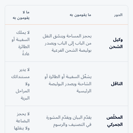
ما لا
الدور
ما يقومون به
يقومون به
لا يملك
يحجز المساحة وينسّق النقل
وكيل
السفينة أو
من الباب إلى الباب ويصدر
الشحن
الطائرة
بوليصة الشحن الفرعية
عادةً
لا يدير
يشغّل السفينة أو الطائرة أو
مستنداتك
الناقل
الشاحنة ويصدر البوليصة
ولا
الرئيسية
المراحل
البرية
لا يحجز
المخلّص
يقدّم البيان ويقدّم المشورة
البضاعة
الجمركي
في التصنيف والرسوم
ولا ينقلها