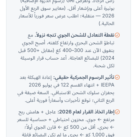
رأس الرجاء. وتُفرض GRI (رسوم الذروة الإضافية)
بوتيرة أعلى وبإشعار أقل. (معايير سوق الربع الأول
2026 — متقلبة؛ اطلب عرض سعر فورياً للأسعار
الحالية.)
نقطة التعادل للشحن الجوي تتجه نزولاً.
مع
تباطؤ الشحن البحري وارتفاع كلفته، أصبح الجوي
يتفوق الآن عند 300–400 كغ (مقابل +500 قبل
2024) للبضائع العاجلة. أعد حساب قرار الوسيلة
لكل شحنة.
تأثير الرسوم الجمركية حقيقي:
إعادة الهيكلة بعد
IEEPA + انتهاء القسم 122 في يوليو 2026
يحفزان سلوك الشحن الاستباقي. السعة ضيقة في
الربع الثاني؛ توقع تأخيرات وأسعاراً فورية أعلى.
إطار اتخاذ القرار لعام 2026:
عاجل + هامش ربح
مرتفع ← جوي. مخزون احتياطي + حساسية للسعر
← بحري. أقل من 500 كغ ← قارن الجوي أولاً؛
فوق 1,000 كغ ← بحري ما لم تكن البضائع قابلة