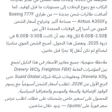
الركاب مع رجوع الرحلات إلى مستويات ما قبل كوفيد. كما
أضافت طائرات شحن جديدة — من طرازي Boeing 777F
وAirbus A350F — مساحة أكبر. وتتراوح أسعار الشحن
الجوي من آسيا إلى الولايات المتحدة الآن بين
$2.50-$6.00 لكل kg، بعد أن كانت $3.50-$8.00 في
ذروة 2025. وبفضل هذا التحول، أصبح الشحن الجوي مناسبًا
لبضائع لم تكن تُنقل إلا بحرًا قبل عامين.
ملاحظة منهجية: جميع معايير الأسعار في هذا الدليل تجمع
بين المؤشرات العامة (Freightos FBX وDrewry WCI
وXeneta XSI) ومعلومات شبكة شركاء Suaid Global حتى
الربع الأول من 2026. تتقلب أسعار الشحن أسبوعياً مع رسوم
الوقود الإضافية والسعة والموسم والجغرافيا السياسية.
للحصول على تسعير خاص بشحنتك على خطك، اطلب عرض
سعر فورياً على /quote/ — ردود خلال ساعتين.