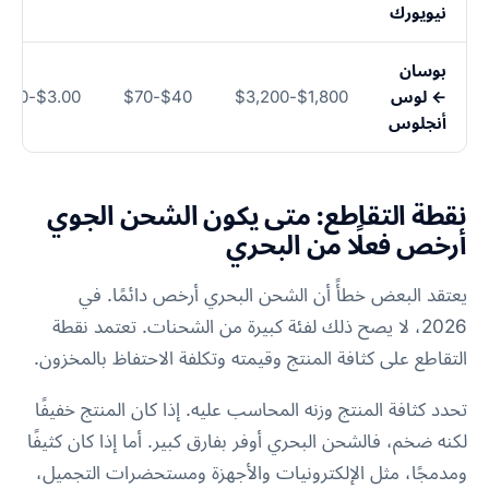
نيويورك
بوسان
← لوس
$1,800-$3,200
$40-$70
$3.00-$5.50
أنجلوس
نقطة التقاطع: متى يكون الشحن الجوي
أرخص فعلًا من البحري
يعتقد البعض خطأً أن الشحن البحري أرخص دائمًا. في
2026، لا يصح ذلك لفئة كبيرة من الشحنات. تعتمد نقطة
التقاطع على كثافة المنتج وقيمته وتكلفة الاحتفاظ بالمخزون.
تحدد كثافة المنتج وزنه المحاسب عليه. إذا كان المنتج خفيفًا
لكنه ضخم، فالشحن البحري أوفر بفارق كبير. أما إذا كان كثيفًا
ومدمجًا، مثل الإلكترونيات والأجهزة ومستحضرات التجميل،