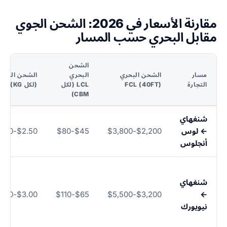
مقارنة الأسعار في 2026: الشحن الجوي
مقابل البحري حسب المسار
الشحن
مسار
الشحن البحري
البحري
الشحن الجوي
التجارة
FCL (40FT)
LCL (لكل
(لكل KG)
CBM)
شنغهاي
← لوس
$2,200-$3,800
$45-$80
$2.50-$4.50
أنجلوس
شنغهاي
$3.00-$5.00
$65-$110
$3,200-$5,500
←
نيويورك