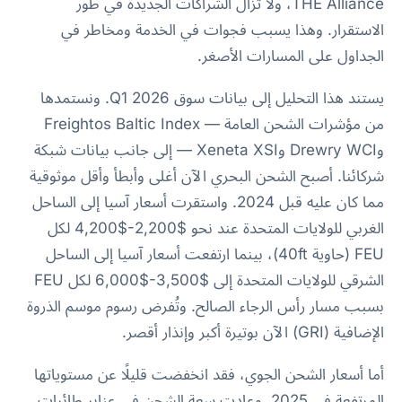
THE Alliance، ولا تزال الشراكات الجديدة في طور
الاستقرار. وهذا يسبب فجوات في الخدمة ومخاطر في
الجداول على المسارات الأصغر.
يستند هذا التحليل إلى بيانات سوق Q1 2026. ونستمدها
من مؤشرات الشحن العامة — Freightos Baltic Index
وDrewry WCI وXeneta XSI — إلى جانب بيانات شبكة
شركائنا. أصبح الشحن البحري الآن أغلى وأبطأ وأقل موثوقية
مما كان عليه قبل 2024. واستقرت أسعار آسيا إلى الساحل
الغربي للولايات المتحدة عند نحو $2,200-$4,200 لكل
FEU (حاوية 40ft)، بينما ارتفعت أسعار آسيا إلى الساحل
الشرقي للولايات المتحدة إلى $3,500-$6,000 لكل FEU
بسبب مسار رأس الرجاء الصالح. وتُفرض رسوم موسم الذروة
الإضافية (GRI) الآن بوتيرة أكبر وإنذار أقصر.
أما أسعار الشحن الجوي، فقد انخفضت قليلًا عن مستوياتها
المرتفعة في 2025. وعادت سعة الشحن في عنابر طائرات