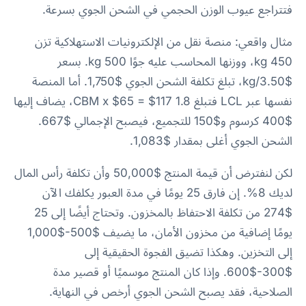
فتتراجع عيوب الوزن الحجمي في الشحن الجوي بسرعة.
مثال واقعي: منصة نقل من الإلكترونيات الاستهلاكية تزن
450 kg، ووزنها المحاسب عليه جوًا 500 kg. بسعر
$3.50/kg، تبلغ تكلفة الشحن الجوي $1,750. أما المنصة
نفسها عبر LCL فتبلغ 1.8 CBM x $65 = $117، يضاف إليها
$400 كرسوم و$150 للتجميع، فيصبح الإجمالي $667.
الشحن الجوي أغلى بمقدار $1,083.
لكن لنفترض أن قيمة المنتج $50,000 وأن تكلفة رأس المال
لديك 8%. إن فارق 25 يومًا في مدة العبور يكلفك الآن
$274 من تكلفة الاحتفاظ بالمخزون. وتحتاج أيضًا إلى 25
يومًا إضافية من مخزون الأمان، ما يضيف $500-$1,000
إلى التخزين. وهكذا تضيق الفجوة الحقيقية إلى
$300-$600. وإذا كان المنتج موسميًا أو قصير مدة
الصلاحية، فقد يصبح الشحن الجوي أرخص في النهاية.