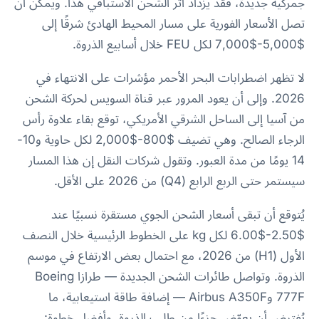
جمركية جديدة، فقد يزداد أثر الشحن الاستباقي هذا. ويمكن أن
تصل الأسعار الفورية على مسار المحيط الهادئ شرقًا إلى
$5,000-$7,000 لكل FEU خلال أسابيع الذروة.
لا تظهر اضطرابات البحر الأحمر مؤشرات على الانتهاء في
2026. وإلى أن يعود المرور عبر قناة السويس لحركة الشحن
من آسيا إلى الساحل الشرقي الأمريكي، توقع بقاء علاوة رأس
الرجاء الصالح. وهي تضيف $800-$2,000 لكل حاوية و10-
14 يومًا من مدة العبور. وتقول شركات النقل إن هذا المسار
سيستمر حتى الربع الرابع (Q4) من 2026 على الأقل.
يُتوقع أن تبقى أسعار الشحن الجوي مستقرة نسبيًا عند
$2.50-$6.00 لكل kg على الخطوط الرئيسية خلال النصف
الأول (H1) من 2026، مع احتمال بعض الارتفاع في موسم
الذروة. وتواصل طائرات الشحن الجديدة — طرازا Boeing
777F وAirbus A350F — إضافة طاقة استيعابية، ما
يُفترض أن يعوّض جزءًا من طلب الذروة. وأفضل خطوة: