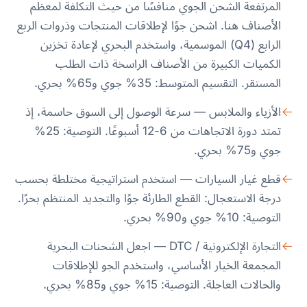
المرتفعة الشحن الجوي منافسًا من حيث التكلفة لمعظم
الأصناف هنا. اشحن جوًا لإطلاقات المنتجات وذروات الربع
الرابع (Q4) الموسمية، واستخدم البحري لإعادة تخزين
الكميات الكبيرة من الأصناف الراسخة ذات الطلب
المستقر. التقسيم المتوسط: 35% جوي و65% بحري.
الأزياء والملابس — سرعة الوصول إلى السوق حاسمة، إذ
تمتد دورة الاتجاهات من 6-12 أسبوعًا. التوصية: 25%
جوي و75% بحري.
قطع غيار السيارات — استخدم استراتيجية مختلطة بحسب
درجة الاستعجال: القطع الطارئة جوًا والتجديد المنتظم بحرًا.
التوصية: 10% جوي و90% بحري.
التجارة الإلكترونية / DTC — اجعل الشحنات البحرية
المجمعة الخيار الأساسي، واستخدم الجو للإطلاقات
والحالات العاجلة. التوصية: 15% جوي و85% بحري.