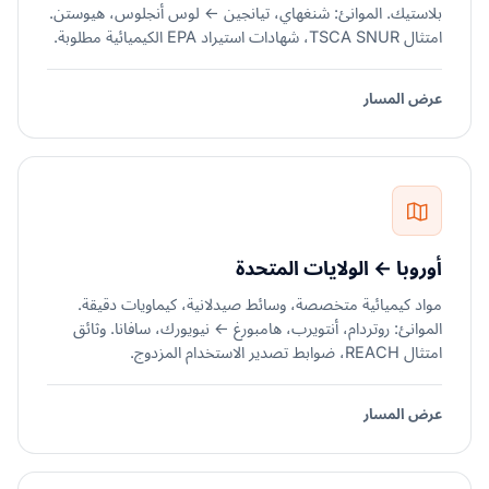
بلاستيك. الموانئ: شنغهاي، تيانجين ← لوس أنجلوس، هيوستن.
امتثال TSCA SNUR، شهادات استيراد EPA الكيميائية مطلوبة.
عرض المسار
أوروبا ← الولايات المتحدة
مواد كيميائية متخصصة، وسائط صيدلانية، كيماويات دقيقة.
الموانئ: روتردام، أنتويرب، هامبورغ ← نيويورك، سافانا. وثائق
امتثال REACH، ضوابط تصدير الاستخدام المزدوج.
عرض المسار