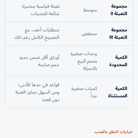
مجموعة
تعبئة قياسية مختبرة؛
متوسط
التعبئة II
شائعة للمذيبات
مجموعة
متطلبات أخف، مع
منخفض
التعبئة III
التصريح الكامل رغم ذلك
وحدات صغيرة
الكمية
أوراق أقل ضمن حدود
بحجم البيع
المحدودة
حجم صارمة
بالتجزئة
قواعد في حدها الأدنى؛
الكمية
كميات صغيرة
ومن السهل تجاوز العتبة
المستثناة
جداً
دون قصد
خيارات النقل بالصب