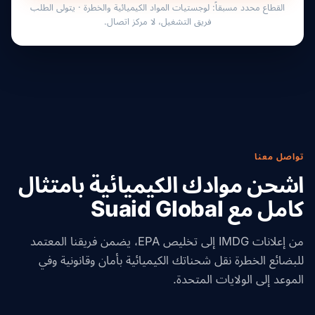
القطاع محدد مسبقاً: لوجستيات المواد الكيميائية والخطرة · يتولى الطلب
فريق التشغيل، لا مركز اتصال.
تواصل معنا
اشحن موادك الكيميائية بامتثال
كامل مع Suaid Global
من إعلانات IMDG إلى تخليص EPA، يضمن فريقنا المعتمد
للبضائع الخطرة نقل شحناتك الكيميائية بأمان وقانونية وفي
الموعد إلى الولايات المتحدة.