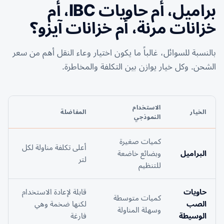
براميل، أم حاويات IBC، أم
خزانات مرنة، أم خزانات آيزو؟
بالنسبة للسوائل، غالباً ما يكون اختيار وعاء النقل أهم من سعر
الشحن. وكل خيار يوازن بين التكلفة والمخاطرة.
الاستخدام
الخيار
المفاضلة
النموذجي
كميات صغيرة
أعلى تكلفة مناولة لكل
البراميل
وبضائع خاضعة
لتر
للتنظيم
حاويات
قابلة لإعادة الاستخدام
كميات متوسطة
الصب
لكنها ضخمة وهي
وسهلة المناولة
الوسيطة
فارغة