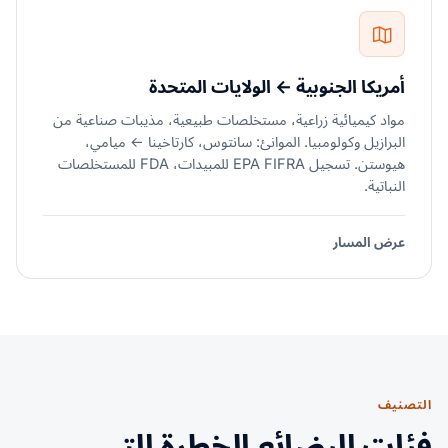
أمريكا الجنوبية ← الولايات المتحدة
مواد كيميائية زراعية، مستخلصات طبيعية، مذيبات صناعية من
البرازيل وكولومبيا. الموانئ: سانتوس، كارتاخينا ← ميامي،
هيوستن. تسجيل EPA FIFRA للمبيدات، FDA للمستخلصات
النباتية.
عرض المسار
التصنيف
فئات البضائع الخطرة التي