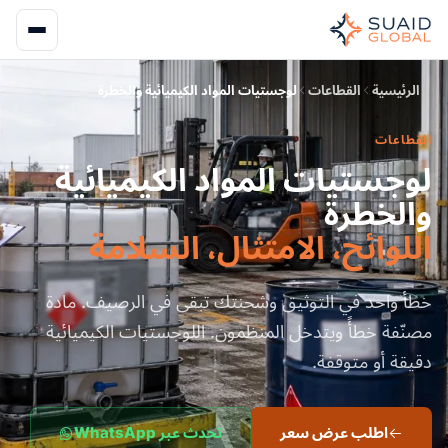
الرئيسية
القطاعات
لوجستيات المواد الكيميائية والخطرة
القطاعات
لوجستيات المواد الكيميائية
والخطرة
اللوائح، الامتثال، السلامة
خطأ واحد في التوثيق وشحنتك تبقى في الرصيف. مادة
مصنّفة خطأً ويتدخل المنظمون. اللوجستيات الكيميائية
دقيقة أو متوقفة.
اطلب عرض سعر
تحدث عبر WhatsApp