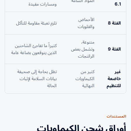
المواد السامة
6.1
ومسارات مقيدة
الأحماض
الفئة 8
تلزم تعبئة مقاومة للتآكل
والقلويات
متنوعة،
كثيراً ما تفاجئ الشاحنين
الفئة 9
وتشمل بعض
الذين يتوقعون بضاعة عامة
الراتنجات
غير
كثير من
تظل بحاجة إلى صحيفة
خاضعة
الكيماويات
بيانات السلامة لإثبات
للتنظيم
النهائية
الحالة
المستندات
أوراق شحن الكيماويات