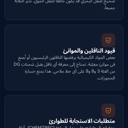
صحيح للنقل البحري قد يكون خاطئاً للنقل الجوي. ندير الثلاثة
جميعاً.
قيود الناقلين والموانئ
بعض المواد الكيميائية يرفضها الناقلون الرئيسيون أو تُمنع
في موانئ معيّنة. تحتاج إلى معرفة أي ناقل يقبل شحنات DG
من الفئة 3 و8 و9 على أي خط ملاحي. هذا يمنع خسارة
الحجوزات.
متطلبات الاستجابة للطوارئ
جهة اتصال طوارئ على مدار الساعة (CHEMTREC)، أدلة