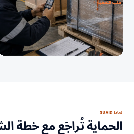
اطلب التغطية
لماذا SUAID
الحماية تُراجَع مع خطة ا