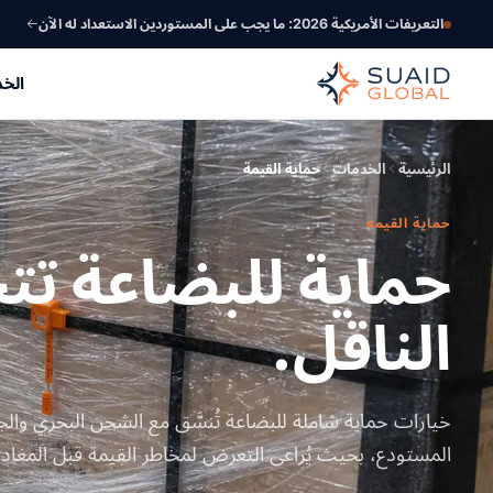
التعريفات الأمريكية 2026: ما يجب على المستوردين الاستعداد له الآن
الخ
الرئيسية
الخدمات
حماية القيمة
حماية القيمة
حماية للبضاعة تت
الناقل.
خيارات حماية شاملة للبضاعة تُنسَّق مع الشحن البحري وال
المستودع، بحيث يُراعى التعرض لمخاطر القيمة قبل المغادر