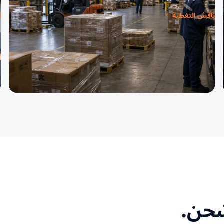
ناقش التغطية
ن
لشحن.