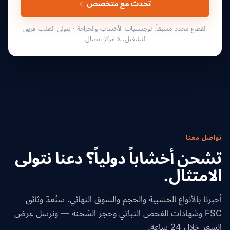
تحدث مع متخصص
القطاع محدد مسبقاً: لوجستيات الأخشاب والحراجة · يتولى الطلب فريق
التشغيل، لا مركز اتصال.
تواصل معنا
تشحن أخشاباً دولياً؟ دعنا نتولى
الامتثال.
أخبرنا بالأنواع الخشبية والحجم والسوق النهائي. سنُعدّ وثائق
FSC وشهادات الفحص النباتي وحجز الشحنة — ونرسل عرض
السعر خلال 24 ساعة.