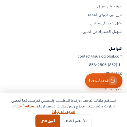
تعرف على الفريق
قارن بين مزودي الخدمة
وكيل شحن في ميامي
تسهيل الاستيراد من الصين
التواصل
contact@suaidglobal.com
+1 (862) 858-2806
WhatsApp
تحدث معنا
الولايات المتحدة
احجز مكالمة
نستخدم ملفات تعريف الارتباط للتحليلات ولتحسين تجربتك. كما نُحصي
الزيارات دائماً بشكل مجمّع ودون ملفات تعريف ارتباط.
سياسة ملفات
© 2026 Suaid LLC — الولايات المتحدة
شروط الخدمة
سياسة الخصوصية
تعريف الارتباط
سياسة ملفات تعريف الارتباط
تفضيلات ملفات تعريف الارتباط
إخلاء المسؤولية
الأساسية فقط
قبول الكل
جميع الحقوق محفوظة