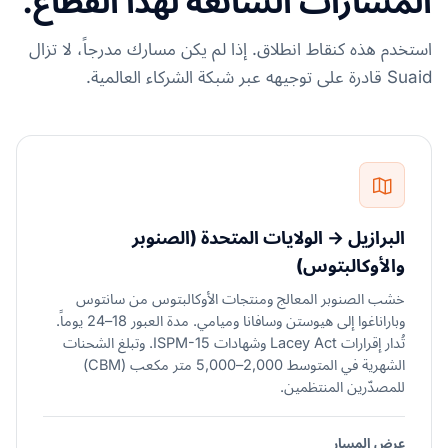
المسارات الشائعة لهذا القطاع.
استخدم هذه كنقاط انطلاق. إذا لم يكن مسارك مدرجاً، لا تزال
Suaid قادرة على توجيهه عبر شبكة الشركاء العالمية.
البرازيل → الولايات المتحدة (الصنوبر
والأوكالبتوس)
خشب الصنوبر المعالج ومنتجات الأوكالبتوس من سانتوس
وباراناغوا إلى هيوستن وسافانا وميامي. مدة العبور 18–24 يوماً.
تُدار إقرارات Lacey Act وشهادات ISPM-15. وتبلغ الشحنات
الشهرية في المتوسط 2,000–5,000 متر مكعب (CBM)
للمصدّرين المنتظمين.
عرض المسار