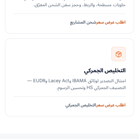
حاويات مسطحة، والربط، وحجز سفن الشحن المفرّق.
اطلب عرض سعر
شحن المشاريع
التخليص الجمركي
امتثال التصدير لوثائق IBAMA وLacey Act وEUDR —
التصنيف الجمركي HS وتحسين الرسوم.
اطلب عرض سعر
التخليص الجمركي