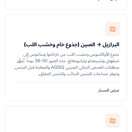
البرازيل → الصين (جذوع خام وخشب اللب)
جذوع الأوكالبتوس وخشب اللب من باراناغوا وسانتوس إلى
شنغهاي وتشينغداو وليانيونغانغ. مدة العبور 30–38 يوماً. تُجهَّز
متطلبات الفحص النباتي الصيني AQSIQ والمعاينة قبل الشحن.
وتتوفر مساحات للشحن السائب والشحن المفرّق.
عرض المسار