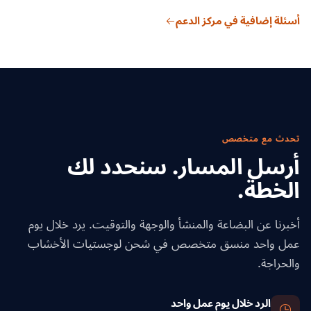
ندير خطة حماية من الرطوبة من ثلاث خطوات. أولاً، نفحص شهادات
موسم التصدير (مارس–أغسطس). وتُثبَّت فترات الإبحار عند الحجز،
أسئلة إضافية في مركز الدعم
التجفيف بالأفران للتأكد من أن الرطوبة أقل من 19% قبل التحميل.
مع تتبع حي طوال العبور.
ثانياً، نضيف شرائح كلوريد الكالسيوم المجففة المصنّفة لمدة العبور
(نحو 1 كجم لكل متر مكعب من البضاعة). ثالثاً، نستخدم ورق تبطين
الحاوية ونختار حاويات مهوّاة للوجهات شديدة الرطوبة. وللأخشاب
الصلبة عالية القيمة، يمكننا إضافة مسجلات رطوبة للفحص بعد
الوصول.
تحدث مع متخصص
أرسل المسار. سنحدد لك
الخطة.
أخبرنا عن البضاعة والمنشأ والوجهة والتوقيت. يرد خلال يوم
عمل واحد منسق متخصص في شحن لوجستيات الأخشاب
والحراجة.
الرد خلال يوم عمل واحد