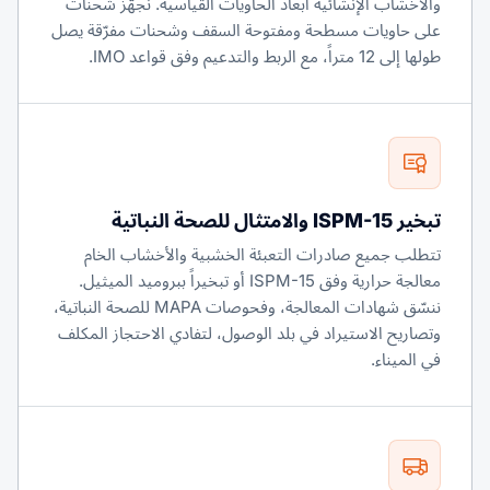
والأخشاب الإنشائية أبعاد الحاويات القياسية. نجهّز شحنات
على حاويات مسطحة ومفتوحة السقف وشحنات مفرّقة يصل
طولها إلى 12 متراً، مع الربط والتدعيم وفق قواعد IMO.
تبخير ISPM-15 والامتثال للصحة النباتية
تتطلب جميع صادرات التعبئة الخشبية والأخشاب الخام
معالجة حرارية وفق ISPM-15 أو تبخيراً ببروميد الميثيل.
ننسّق شهادات المعالجة، وفحوصات MAPA للصحة النباتية،
وتصاريح الاستيراد في بلد الوصول، لتفادي الاحتجاز المكلف
في الميناء.