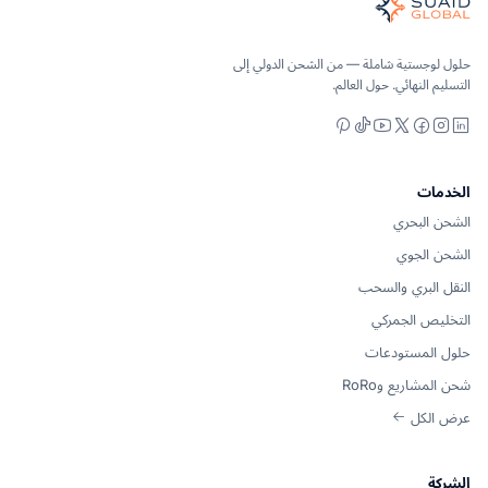
لمحيط والجو والأرض - مقارنة الناقلات بشكل محايد، ونقلها بشكل شا
Suaid Glob لا تبيع سعة الناقل. تتم مقارنة كل مسار عبر المحيط والجو والداخل والجمارك وشركاء التخزين، ثم يتم تنسيقه من خلال مالك تشغيل واحد بدءًا من الطلب وحتى التسليم.
حلول لوجستية شاملة — من الشحن الدولي إلى
التسليم النهائي. حول العالم.
Pinterest
YouTube
TikTok
Facebook
Instagram
LinkedIn
X
الخدمات
الشحن البحري
الشحن الجوي
النقل البري والسحب
التخليص الجمركي
حلول المستودعات
شحن المشاريع وRoRo
عرض الكل
الشركة