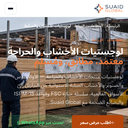
الرئيسية
القطاعات
الزراعة
لوجستيات الأخشاب والحراجة
القطاعات · الزراعة
لوجستيات الأخشاب والحراجة
معتمد، مطابق، ومُسلَّم
لوجستيات منتجات الأخشاب والحراجة — الأوكالبتوس
والصنوبر والأخشاب الصلبة الاستوائية من البرازيل إلى
الأسواق العالمية. سلسلة حيازة FSC وقواعد ISPM-15
والبضائع الضخمة مع Suaid Global.
اطلب عرض سعر
تحدث عبر WhatsApp