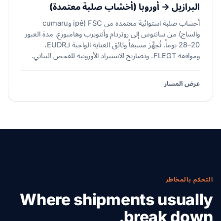
البرازيل → أوروبا (أخشاب صلبة معتمدة)
أخشاب صلبة استوائية معتمدة من FSC (ipê وcumaru
والساج) من سانتوس إلى روتردام وأنتويرب وهامبورغ. مدة العبور
20–28 يوماً. تُجهَّز مسبقاً وثائق العناية الواجبة لـEUDR،
وموافقة FLEGT، وتصاريح الاستيراد الأوروبية للفحص النباتي.
عرض المسار
التحكم بالمخاطر
Where shipments usually
break down.