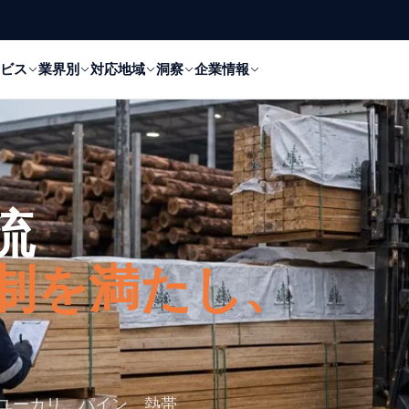
ビス
業界別
対応地域
洞察
企業情報
流
制を満たし、
のユーカリ、パイン、熱帯