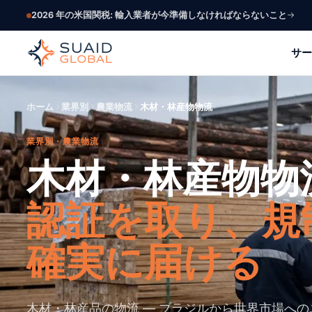
2026 年の米国関税: 輸入業者が今準備しなければならないこと
サー
ホーム
業界別
農業物流
木材・林産物物流
業界別 · 農業物流
木材・林産物物
認証を取り、規
確実に届ける
木材・林産品の物流 — ブラジルから世界市場へ