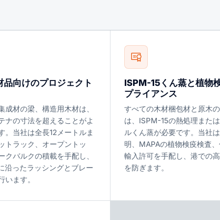
材品向けのプロジェクト
ISPM-15くん蒸と植物
プライアンス
集成材の梁、構造用木材は、
すべての木材梱包材と原木の
テナの寸法を超えることがよ
は、ISPM-15の熱処理また
す。当社は全長12メートルま
ルくん蒸が必要です。当社は
ットラック、オープントッ
明、MAPAの植物検疫検査
ークバルクの積載を手配し、
輸入許可を手配し、港での高
則に沿ったラッシングとブレー
を防ぎます。
行います。