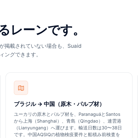
るレーンです。
掲載されていない場合も、Suaid
ィングできます。
ブラジル → 中国（原木・パルプ材）
ユーカリの原木とパルプ材を、ParanaguáとSantos
から上海（Shanghai）、青島（Qingdao）、連雲港
（Lianyungang）へ運びます。輸送日数は30〜38日
です。中国AQSIQの植物検疫要件と船積み前検査を