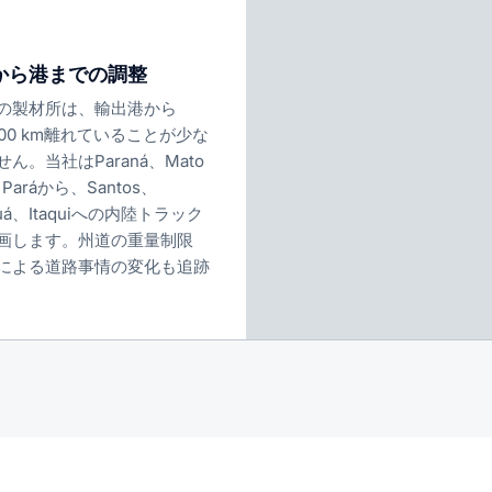
から港までの調整
の製材所は、輸出港から
,200 km離れていることが少な
ん。当社はParaná、Mato
、Paráから、Santos、
guá、Itaquiへの内陸トラック
画します。州道の重量制限
による道路事情の変化も追跡