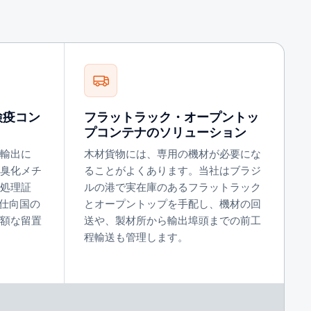
検疫コン
フラットラック・オープントッ
プコンテナのソリューション
輸出に
木材貨物には、専用の機材が必要にな
は臭化メチ
ることがよくあります。当社はブラジ
処理証
ルの港で実在庫のあるフラットラック
、仕向国の
とオープントップを手配し、機材の回
額な留置
送や、製材所から輸出埠頭までの前工
程輸送も管理します。