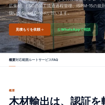
広葉樹。FSCの加工流通過程管理、ISPM-15の
扱いをSuaid Globalが担います。
見積もりを依頼
WhatsAppで相談
概要
対応範囲
ルート
サービス
FAQ
概要
木材輸出は、認証を