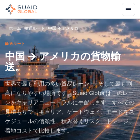
ホーム
輸送ルート
中国 → アメリカ
輸送ルート
中国 → アメリカの貨物輸
送。
世界で最も利用の多い貿易レーン — そして最も割
高になりやすい場所です。Suaid Globalはこのレー
ンをキャリアニュートラルに手配します。すべての
見積もりで、キャリア、ゲートウェイ、モードをス
ケジュールの信頼性、積み替えリスク、ドレージ、
着地コストで比較します。