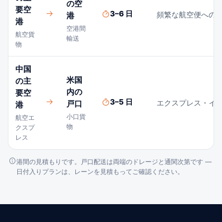
の空
要空
3–6 日
頻繁な航空便への
港
港
空港間
航空貨
輸送
物
中国
米国
の主
内の
要空
3–5 日
エクスプレス・イ
戸口
港
小口貨
航空エ
物
クスプ
レス
港間の見積もりです。戸口配送は両端のドレージと通関次第です —
日付入りプランは、レーンを見積もってご確認ください。