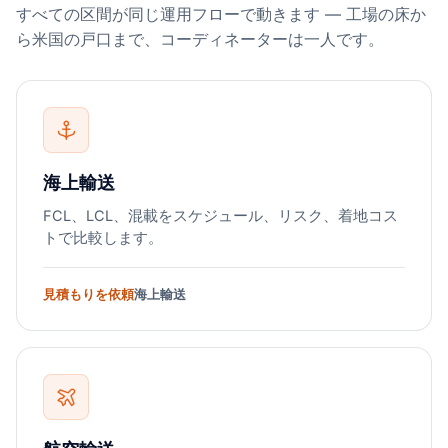
すべての区間が同じ運用フローで動きます — 工場の床か
略。Suaid Globalのサプライチェーンアドバイザリーサ
ら米国の戸口まで、コーディネーターは一人です。
ービスは、包括的な関税リスク分析を提供します。
海上輸送
FCL、LCL、混載をスケジュール、リスク、着地コス
トで比較します。
見積もりを依頼
海上輸送