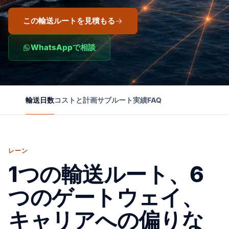
この輸送ルートを見積もる
WhatsAppで相談
輸送日数
コストと計画
サブルート
実績
FAQ
レーン
1つの輸送ルート、6
つのゲートウェイ、
キャリアへの偏りな