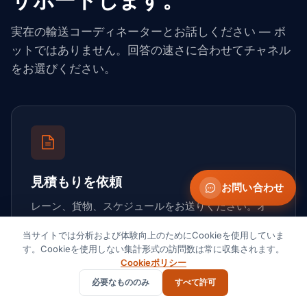
実在の輸送コーディネーターとお話しください — ボ
ットではありません。回答の速さに合わせてチャネル
をお選びください。
見積もりを依頼
お問い合わせ
レーン、貨物、スケジュールをお送りください。オ
ールインの、義務のない運賃をご案内します。
当サイトでは分析および体験向上のためにCookieを使用していま
す。Cookieを使用しない集計形式の訪問数は常に収集されます。
見積もりを開始
Cookieポリシー
必要なもののみ
すべて許可