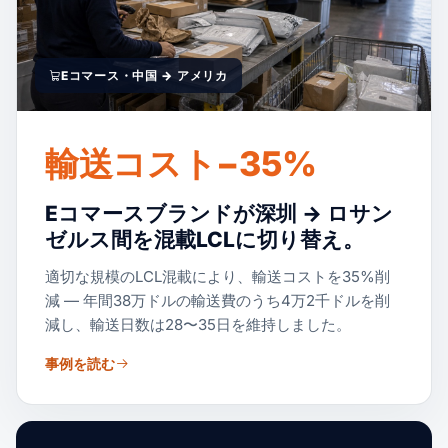
Eコマース・中国 → アメリカ
輸送コスト−35%
Eコマースブランドが深圳 → ロサン
ゼルス間を混載LCLに切り替え。
適切な規模のLCL混載により、輸送コストを35%削
減 — 年間38万ドルの輸送費のうち4万2千ドルを削
減し、輸送日数は28〜35日を維持しました。
事例を読む