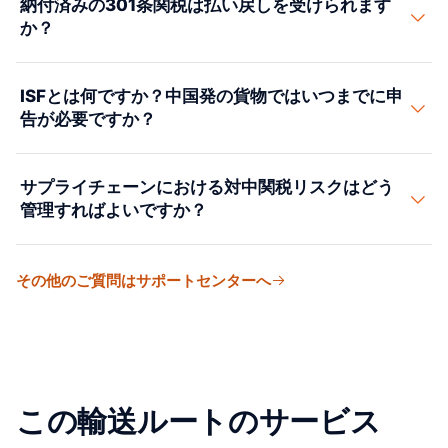
納付済みの301条関税は払い戻しを受けられます
す。比較見積もりはお問い合わせください。
ピング（ADD）および相殺関税（CVD）命令を出してい
これは、デミニミス輸送に依存していたECセラーや小口
か？
ます。主な対象カテゴリーには、鉄鋼・アルミ製品、ソ
輸入者に大きな影響を与えています。現在、中国製品は
ーラーパネル・太陽電池、タイヤ、家具、化学品、水産
価額にかかわらず、すべてCBPへの正式通関が必要で
特定の期間に特定のHTSコードについて301条の除外が
物などがあります。ADD税率は他のすべての適用関税に
ISFとは何ですか？中国発の貨物ではいつまでに申
す。
認められ、納付済み関税の遡及的な払い戻し請求が可能
上乗せして数%から100%超に及ぶことがあります。
告が必要ですか？
になったことがあります。ただし、除外プログラムは何
Suaid Globalは、想定外の関税賦課を防ぐため、中国か
度も開始と終了を繰り返しています。ファーストセール
らの新規輸入のたびにADD/CVDデータベースを確認して
ISF（輸入者セキュリティ申告、通称「10+2」）は、米
評価 — 中間業者の価格ではなく工場価格を課税価格とし
サプライチェーンにおける対中関税リスクはどう
います。
国向けのすべての海上貨物に対するCBPの要件です。外
て用いる方法 — も、課税対象価額ひいては関税総額を引
管理すればよいですか？
国の港で貨物が本船に積み込まれる少なくとも24時間前
き下げることができます。Suaid Globalは利用可能なす
までに申告しなければなりません。ISFには、輸入者側の
べての関税軽減策について助言します。
米国の輸入者は、いくつかの戦略を通じて中国関税のリ
10項目（売り手、買い手、HTSコード、原産国、FIRMS
その他のご質問はサポートセンターへ
スクを管理できます。（1）関税評価額を引き下げるため
コードなど）とキャリア側の2項目のデータが必要で
のファーストセール評価、（2）関税エンジニアリング
す。ISFの遅延や不正確な申告は、違反1件につき5,000ド
— より低い関税のコードにHTS分類を移すための製品の
ルの罰金や米国の港での貨物保留につながる可能性があ
再設計、（3）チャイナ・プラスワン調達のためのベト
ります。
ナム、インド、メキシコへのサプライチェーンの多様
この輸送ルートのサービス
化、（4）Section 301除外の監視とタイムリーな除外申
請、（5）外国貿易区（FTZ）の活用、（6）保税倉庫戦