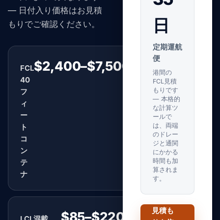
— 日付入り価格はお見積
日
もりでご確認ください。
定期運航
便
$2,400–$7,500
FCL
1本あたり
港間の
40
FCL見積
もりです
フ
— 本格的
ィ
な計算ツ
ー
ールで
は、両端
ト
のドレー
コ
ジと通関
ン
にかかる
時間も加
テ
算されま
ナ
す。
見積も
$85–$220
LCL混載
CBMあたり