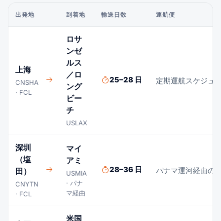
出発地
到着地
輸送日数
運航便
ロサ
ンゼ
ルス
上海
／ロ
25–28 日
定期運航スケジュ
CNSHA
ング
· FCL
ビー
チ
USLAX
深圳
マイ
（塩
アミ
28–36 日
パナマ運河経由の
田）
USMIA
· パナ
CNYTN
マ経由
· FCL
米国