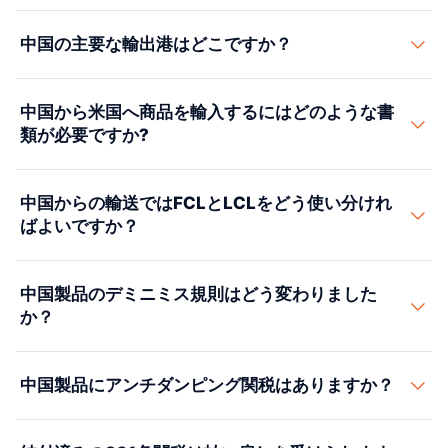
28〜36日です。出発地での混載と仕向地での仕分けを伴
Section 301の関税は、不公正な貿易慣行に対応して、米
うLCLは5〜10日追加されます。
航空貨物は3〜6日で
中国の主要な輸出港はどこですか？
国通商代表部が中国原産の商品に課す追加関税です。こ
す
。航空エクスプレス(DHL/FedEx/UPS)は小口貨物で
れらは標準的なMFN関税率に上乗せして適用されます。
3〜5日です。
中国の主要輸出港は次のとおりです。上海（洋山）— 世
2025年時点で、税率は製品がどのSection 301リストに
中国から米国へ商品を輸入するにはどのような書
界最大のコンテナ港。寧波舟山 — 取扱量世界第2位。深
該当するかに応じて7.5%から25%の範囲です。2025年
類が必要ですか?
セン（塩田、蛇口、赤湾）— 華南/珠江デルタのハブ。
のIEEPA大統領令によりさらに10〜34%の一律関税が追
広州（南沙）— 華南の主要港。青島 — 華北および日韓
加され、多くの商品の実効総税率は30〜50%以上となっ
必要書類は、ISF（出港24時間前までに申告）、コマー
貿易の要衝。天津（新港）— 北京・華北をカバー。
中国からの輸送ではFCLとLCLをどう使い分けれ
ています。当社の通関業者パートナーが、お客様の具体
シャルインボイス、パッキングリスト、船荷証券、第99
Suaid Globalは主要全港にエージェントを擁していま
ばよいですか？
的なHTSコードを分析し、正確な適用税率を判定しま
類の301条コードを含む正しいHTSコードを記載した
す。
す。
CBPフォーム7501、および該当する証明書（電子機器は
一般的な目安として、貨物が15立方メートル（CBM）を
FCC、食品・医薬品はFDA事前通告、木製品はレイシー
中国製品のデミニミス規則はどう変わりました
超える場合はFCL（フルコンテナ）が通常はコスト効率
法）です。対象品目カテゴリーではADD/CVDの質問票が
か？
に優れます。15CBM未満ならLCL（混載）が一般的に有
求められる場合があります。
利です。20フィートコンテナの容量は約25〜28CBM、
321条のデミニミス免税は従来、800ドル未満の貨物を正
40フィートコンテナは約55〜60CBMです。FCLには、
中国製品にアンチダンピング関税はありますか？
式通関なしで無税で米国に輸入することを認めていまし
輸送が速い（仕分け時間が不要）、貨物のセキュリティ
た。2025年のIEEPA大統領令により、この免税は中国原
が高い、貨物の種類の自由度が高いという利点もありま
はい。米国は中国の数百の品目カテゴリーにアンチダン
産品（香港・マカオを含む）について停止されました。