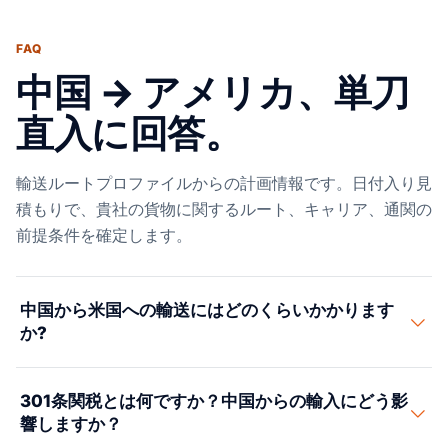
FAQ
中国 → アメリカ、単刀
直入に回答。
輸送ルートプロファイルからの計画情報です。日付入り見
積もりで、貴社の貨物に関するルート、キャリア、通関の
前提条件を確定します。
中国から米国への輸送にはどのくらいかかります
か?
中国から米国への海上輸送は、太平洋横断サービスの
301条関税とは何ですか？中国からの輸入にどう影
FCLで25〜35日かかります。上海からロサンゼルスは通
響しますか？
常25〜28日、深センからマイアミ(パナマ運河経由)は