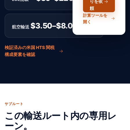
りを依
頼
計算ツールを
開く
$3.50–$8.00
航空輸送
kgあたり
検証済みの米国 HTS 関税
構成要素を確認
サブルート
この輸送ルート内の専用レ
ーン。