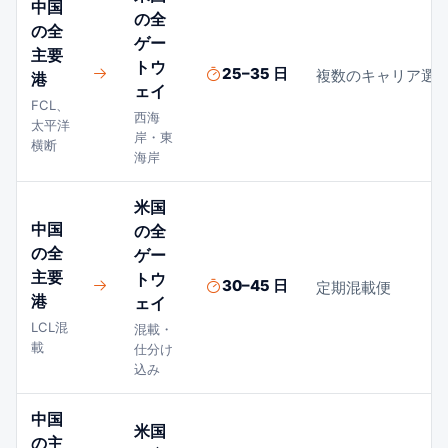
中国
の全
の全
ゲー
主要
トウ
25–35 日
複数のキャリア選
港
ェイ
FCL、
西海
太平洋
岸・東
横断
海岸
米国
中国
の全
の全
ゲー
主要
トウ
30–45 日
定期混載便
港
ェイ
LCL混
混載・
載
仕分け
込み
中国
米国
の主