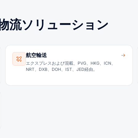
物流ソリューション
航空輸送
エクスプレスおよび混載、PVG、HKG、ICN、
NRT、DXB、DOH、IST、JED経由。