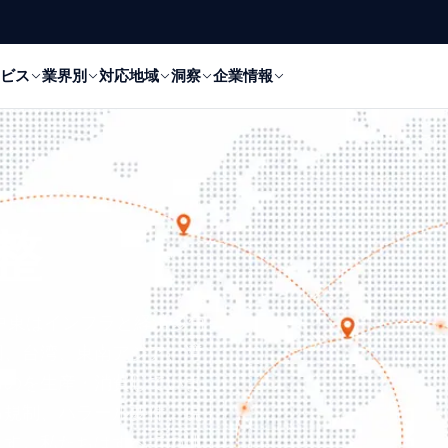
ビス
業界別
対応地域
洞察
企業情報
整
中東はインフラと経済多角
国、台湾、東南アジア、湾
ものを生産・消費していま
る規制、ハラール要件、現
ます。私たちはすべての地