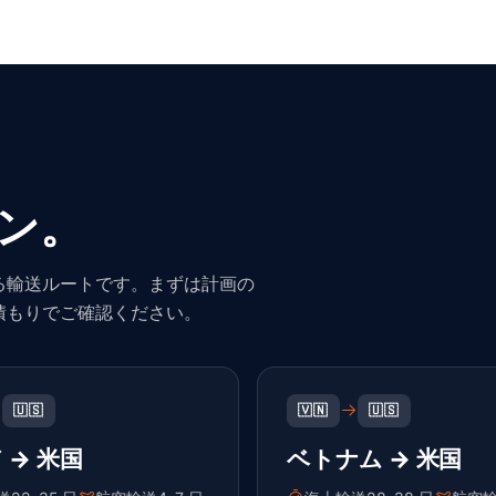
ン。
る輸送ルートです。まずは計画の
積もりでご確認ください。
🇺🇸
🇻🇳
🇺🇸
 → 米国
ベトナム → 米国