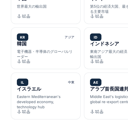
世界最大の輸出国
第5位の経済大国、最
る主要市場
KR
アジア
ID
韓国
インドネシア
電子機器・半導体のグローバルリ
東南アジア最大の経済
ーダー
輸出国
IL
中東
AE
イスラエル
アラブ首長国連
Eastern Mediterranean's
Middle East's logistic
developed economy,
global re-export cent
technology hub