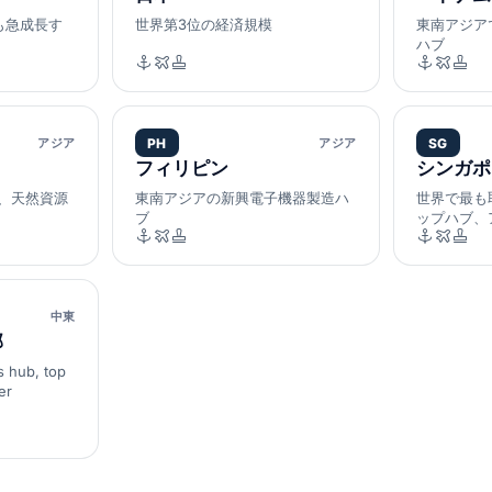
も急成長す
世界第3位の経済規模
東南アジア
ハブ
アジア
PH
アジア
SG
フィリピン
シンガポ
、天然資源
東南アジアの新興電子機器製造ハ
世界で最も
ブ
ップハブ、
中東
邦
s hub, top
er