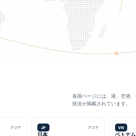
各国ページには、港、空港、
状況が掲載されています。
アジア
JP
アジア
VN
日本
ベトナム