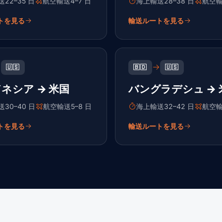
22–35 日
航空輸送4–7 日
海上輸送28–38 日
航空輸
トを見る
輸送ルートを見る
🇺🇸
🇧🇩
🇺🇸
ネシア → 米国
バングラデシュ → 
30–40 日
航空輸送5–8 日
海上輸送32–42 日
航空輸
トを見る
輸送ルートを見る