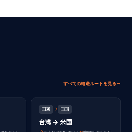
すべての輸送ルートを見る
🇹🇼
🇺🇸
台湾 → 米国