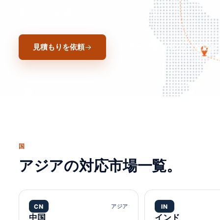
雷とその回避方法を熟知しています。
見積もりを依頼
グローバルカバレッジを見る
国
アジアの対応市場一覧。
CN
アジア
IN
中国
インド