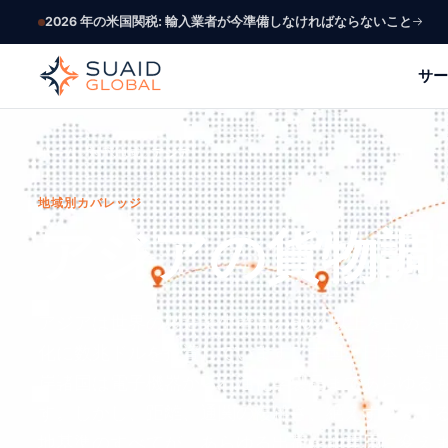
2026 年の米国関税: 輸入業者が今準備しなければならないこと
サー
ホーム
対応地域
アジア
地域別カバレッジ
アジアの貨物調
アジアは世界の製造業生産高の60%以上を占め、
化に数兆ドルを投資しています。中国、日本、韓
岸諸国は電子機器から石油化学製品まであらゆる
す。しかし、距離、通関の複雑さ、絶えず変化す
地基準のすべてが、あらゆる出荷を地雷原に変え