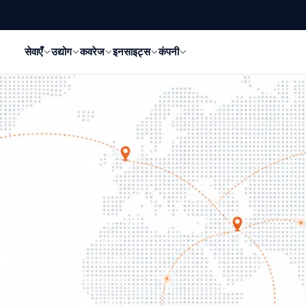
सेवाएँ
उद्योग
कवरेज
इनसाइट्स
कंपनी
 करता है और मध्य पूर्व बुनियादी
ापान, दक्षिण कोरिया, ताइवान,
े हैं — इलेक्ट्रॉनिक्स से लेकर
दलते नियम, हलाल आवश्यकताएं
ैं। हम हर सुरंग और उससे बचने का