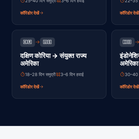
25–40 दिन समुद्री
3–6 दिन हवाई
22–35 द
कॉरिडोर देखें
कॉरिडोर देखें
🇰🇷
🇺🇸
🇮🇩
दक्षिण कोरिया → संयुक्त राज्य
इंडोनेशि
अमेरिका
अमेरिका
18–28 दिन समुद्री
3–6 दिन हवाई
30–40 द
कॉरिडोर देखें
कॉरिडोर देखें