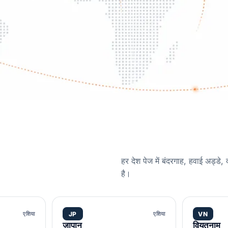
हर देश पेज में बंदरगाह, हवाई अड्डे,
है।
एशिया
JP
एशिया
VN
जापान
वियतनाम