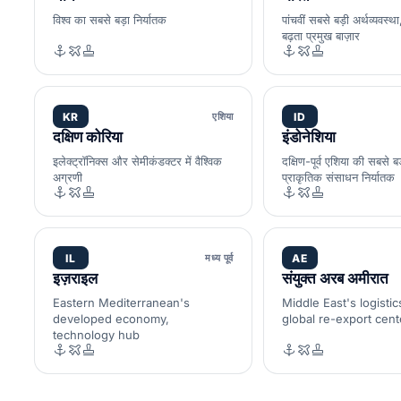
विश्व का सबसे बड़ा निर्यातक
पांचवीं सबसे बड़ी अर्थव्यवस्था
बढ़ता प्रमुख बाज़ार
KR
एशिया
ID
दक्षिण कोरिया
इंडोनेशिया
इलेक्ट्रॉनिक्स और सेमीकंडक्टर में वैश्विक
दक्षिण-पूर्व एशिया की सबसे बड
अग्रणी
प्राकृतिक संसाधन निर्यातक
IL
मध्य पूर्व
AE
इज़राइल
संयुक्त अरब अमीरात
Eastern Mediterranean's
Middle East's logistic
developed economy,
global re-export cent
technology hub