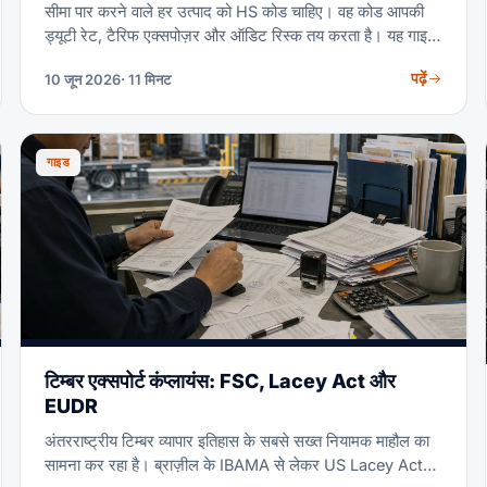
सीमा पार करने वाले हर उत्पाद को HS कोड चाहिए। वह कोड आपकी
ड्यूटी रेट, टैरिफ एक्सपोज़र और ऑडिट रिस्क तय करता है। यह गाइड
बताती है कि सिस्टम कैसे काम करता है और किसी भी उत्पाद को स्टेप-
पढ़ें
10 जून 2026
· 11 मिनट
बाय-स्टेप कैसे क्लासिफाई करें — किसी कस्टम्स बैकग्राउंड की ज़रूरत
नहीं।
गाइड
टिम्बर एक्सपोर्ट कंप्लायंस: FSC, Lacey Act और
EUDR
अंतरराष्ट्रीय टिम्बर व्यापार इतिहास के सबसे सख्त नियामक माहौल का
सामना कर रहा है। ब्राज़ील के IBAMA से लेकर US Lacey Act