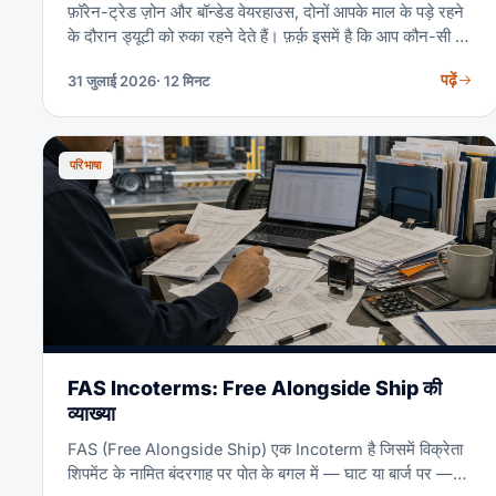
फ़ॉरेन-ट्रेड ज़ोन और बॉन्डेड वेयरहाउस, दोनों आपके माल के पड़े रहने
के दौरान ड्यूटी को रुका रहने देते हैं। फ़र्क़ इसमें है कि आप कौन-सी दर
चुकाते हैं, कितनी देर रुक सकते हैं और कार्गो के साथ क्या कर सकते हैं।
पढ़ें
31 जुलाई 2026
· 12 मिनट
यह गाइड 2026 के टैरिफ़ नियमों को सामने रखकर तुलना चलाती है।
परिभाषा
FAS Incoterms: Free Alongside Ship की
व्याख्या
FAS (Free Alongside Ship) एक Incoterm है जिसमें विक्रेता
शिपमेंट के नामित बंदरगाह पर पोत के बगल में — घाट या बार्ज पर —