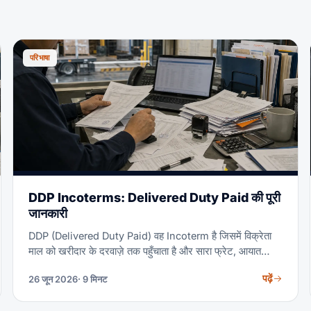
परिभाषा
DDP Incoterms: Delivered Duty Paid की पूरी
जानकारी
DDP (Delivered Duty Paid) वह Incoterm है जिसमें विक्रेता
माल को खरीदार के दरवाज़े तक पहुँचाता है और सारा फ्रेट, आयात
क्लीयरेंस, शुल्क और कर चुकाता है। खरीदार केवल माल उतारता है।
पढ़ें
26 जून 2026
· 9 मिनट
यह गाइड DDP की ज़िम्मेदारियाँ, एक वास्तविक लागत उदाहरण, DDP
बनाम DAP, और DDP कब सही विकल्प है — या कब गलत — सब