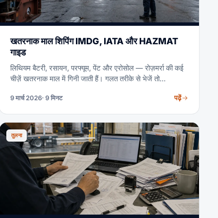
खतरनाक माल शिपिंग IMDG, IATA और HAZMAT
गाइड
लिथियम बैटरी, रसायन, परफ्यूम, पेंट और एरोसोल — रोज़मर्रा की कई
चीज़ें खतरनाक माल में गिनी जाती हैं। गलत तरीके से भेजें तो
$500,000 तक का जुर्माना, कार्गो का नुकसान और यहां तक कि
पढ़ें
9 मार्च 2026
· 9 मिनट
आपराधिक आरोप भी झेलने पड़ सकते हैं। सही तरीके से भेजें तो वे किसी
भी अन्य माल जितनी तेज़ी से चलती हैं।
तुलना