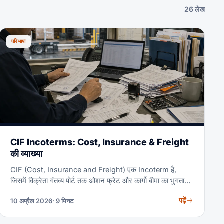
26 लेख
परिभाषा
CIF Incoterms: Cost, Insurance & Freight
की व्याख्या
CIF (Cost, Insurance and Freight) एक Incoterm है,
जिसमें विक्रेता गंतव्य पोर्ट तक ओशन फ्रेट और कार्गो बीमा का भुगतान
करता है। हालाँकि, जोखिम खरीदार को तब स्थानांतरित होता है जब माल
पढ़ें
10 अप्रैल 2026
· 9 मिनट
मूल पोर्ट पर जहाज़ पर लोड किया जाता है — आगमन पर नहीं। CIF सी
फ्रेट के लिए सबसे अधिक उपयोग किए जाने वाले Incoterms में से