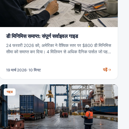
डी मिनिमिस समाप्त: संपूर्ण सर्वाइवल गाइड
24 फरवरी 2026 को, अमेरिका ने वैश्विक स्तर पर $800 डी मिनिमिस
सीमा को समाप्त कर दिया। 4 मिलियन से अधिक दैनिक पार्सल जो पहले
शुल्क-मुक्त कस्टम्स क्लीयर होते थे, अब औपचारिक प्रवेश, HTS
वर्गीकरण और पूर्ण शुल्क भुगतान की आवश्यकता है। यदि आप अमेरिका में
पढ़ें
19 मार्च 2026
· 10 मिनट
कुछ भी बेचते या आयात करते हैं, तो यह गाइड अनिवार्य पठन है।
गाइड