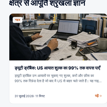
क्षेत्र से आपूर्ति श्रृंखला ज्ञान
गाइड
ड्यूटी ड्रॉबैक: US आयात शुल्क का 99% तक वापस पाएँ
ड्यूटी ड्रॉबैक उन आयातों पर चुकाए गए शुल्क, करों और फ़ीस का
99% तक रिफ़ंड देता है जो बाद में US से बाहर चले जाते हैं। यह गाइड
बताती है कि कौन पात्र है, ड्रॉबैक के तीन प्रकार, 5-वर्ष की समय-
सीमा, और लाइसेंस-प्राप्त कस्टम्स ब्रोकर पार्टनर क्लेम कैसे दाखिल
पढ़ें
31 जुलाई 2026
· 11 मिनट
करते हैं।