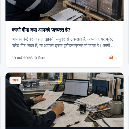
कार्गो बीमा क्या आपको ज़रूरत है?
आपका कंटेनर जहाज़ तूफ़ानी समुद्र से टकराता है, आपका एयर फ्रेट
पैलेट गिर जाता है, या आपका ट्रक दुर्घटनाग्रस्त हो जाता है। कार्गो बीमा
के बिना, वाहक की देनदारी आपके माल के मूल्य का एक अंश ही कवर
करती है। सही निर्णय लेने के लिए आपको जो कुछ जानना ज़रूरी है वह
पढ़ें
10 मार्च 2026
· 9 मिनट
यहाँ है।
गाइड