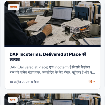
समझाती है।
परिभाषा
DAP Incoterms: Delivered at Place की
व्याख्या
DAP (Delivered at Place) एक Incoterm है जिसमें विक्रेता
माल को नामित गंतव्य तक, अनलोडिंग के लिए तैयार, पहुँचाता है और उस
बिंदु तक की सभी लागतें और जोखिम वहन करता है। खरीदार आयात
पढ़ें
10 अप्रैल 2026
· 8 मिनट
कस्टम्स क्लीयरेंस, ड्यूटी, करों और अनलोडिंग के लिए जिम्मेदार है।
DAP B2B आयात के लिए सबसे लोकप्रिय Incoterms में से एक है
क्योंकि यह खरीदारों को लगभग-डिलीवर्ड मूल्य देता है और साथ ही उन्हें
अपनी कस्टम्स प्रक्रिया पर नियंत्रण भी रखने देता है।
तुलना