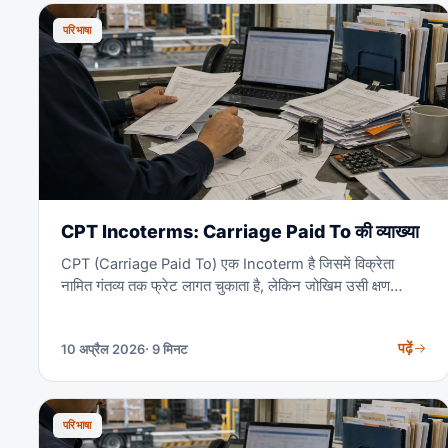
परिभाषा
CPT Incoterms: Carriage Paid To की व्याख्या
CPT (Carriage Paid To) एक Incoterm है जिसमें विक्रेता
नामित गंतव्य तक फ्रेट लागत चुकाता है, लेकिन जोखिम उसी क्षण
खरीदार को स्थानांतरित हो जाता है जब माल ओरिजिन पर पहले कैरियर
को सौंपा जाता है। लागत और जोखिम का यही विभाजन CPT को
पढ़ें
10 अप्रैल 2026
· 9 मिनट
अनोखा बनाता है — और सबसे ज़्यादा भ्रम भी यही पैदा करता है। यह
गाइड हर दायित्व, वास्तविक लागत उदाहरण, और CPT कब CIF, CIP
या DAP से बेहतर है — सब कवर करती है।
परिभाषा