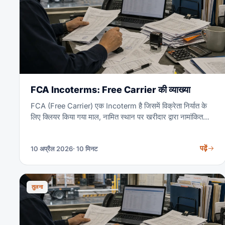
FCA Incoterms: Free Carrier की व्याख्या
FCA (Free Carrier) एक Incoterm है जिसमें विक्रेता निर्यात के
लिए क्लियर किया गया माल, नामित स्थान पर खरीदार द्वारा नामांकित
वाहक को पहुँचाता है। यह सभी 11 Incoterms 2020 नियमों में सबसे
बहुमुखी है क्योंकि यह हर परिवहन मोड के लिए काम करता है और
पढ़ें
10 अप्रैल 2026
· 10 मिनट
खरीदारों को फ्रेट पर अधिकतम नियंत्रण देता है। यह गाइड दायित्व,
लागत उदाहरण, FCA बनाम FOB और FCA कब सही विकल्प है, कवर
करती है।
तुलना