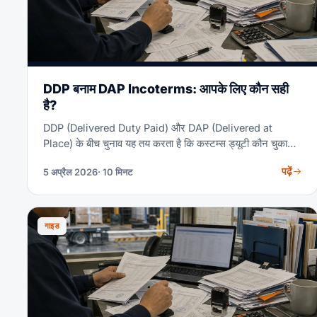
DDP बनाम DAP Incoterms: आपके लिए कौन सही
है?
DDP (Delivered Duty Paid) और DAP (Delivered at
Place) के बीच चुनाव यह तय करता है कि कस्टम्स ड्यूटी कौन चुकाता
है, आयात क्लीयरेंस कौन संभालता है और जोखिम कहाँ स्थानांतरित होता
पढ़ें
5 अप्रैल 2026
· 10 मिनट
है। यह निर्णय गलत होने पर अप्रत्याशित शुल्क, कस्टम्स देरी या
अनुपालन समस्याओं में हज़ारों का खर्च आ सकता है। यह गाइड लागत
उदाहरणों के साथ वास्तविक अंतर समझाती है, ताकि आप हर शिपमेंट के
लिए सही Incoterm चुन सकें।
गाइड