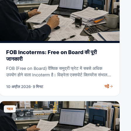
FOB Incoterms: Free on Board की पूरी
जानकारी
FOB (Free on Board) वैश्विक समुद्री फ्रेट में सबसे अधिक
उपयोग होने वाला Incoterm है। विक्रेता एक्सपोर्ट क्लियरेंस संभालता
है और नामित शिपमेंट पोर्ट पर जहाज़ पर माल पहुँचाता है। माल लोड होते
पढ़ें
10 अप्रैल 2026
· 9 मिनट
ही सभी लागतें और जोखिम खरीदार को हस्तांतरित हो जाते हैं। FOB
आयातकों को ओशन फ्रेट, कैरियर चयन और बीमा पर पूरा नियंत्रण देता
है — इसीलिए चीन, भारत और दक्षिण-पूर्व एशिया से B2B व्यापार में
इसका दबदबा है।
गाइड