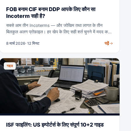
FOB बनाम CIF बनाम DDP आपके लिए कौन सा
Incoterm सही है?
सबसे आम तीन Incoterms — और जोखिम तथा लागत के तीन
बिलकुल अलग प्रोफ़ाइल। हर खेप के लिए सही शर्त चुनने में मदद करने
वाली आमने-सामने की तुलना।
पढ़ें
8 मार्च 2026
· 12 मिनट
गाइड
ISF फाइलिंग: US इम्पोर्टर्स के लिए संपूर्ण 10+2 गाइड