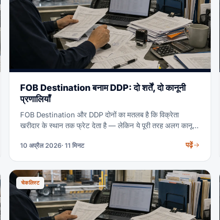
FOB Destination बनाम DDP: दो शर्तें, दो कानूनी
प्रणालियाँ
FOB Destination और DDP दोनों का मतलब है कि विक्रेता
खरीदार के स्थान तक फ्रेट देता है — लेकिन ये पूरी तरह अलग कानूनी
ढाँचों से आते हैं। FOB Destination एक US घरेलू शिपिंग शर्त है,
पढ़ें
10 अप्रैल 2026
· 11 मिनट
जिस पर Uniform Commercial Code (UCC Article 2) लागू
होता है। DDP (Delivered Duty Paid) ICC Incoterms 2020
नियमों की एक अंतरराष्ट्रीय व्यापार शर्त है। अनुबंध में गलत शर्त का
उपयोग बीमा कवरेज में कमी, शुल्क दायित्व में अस्पष्टता और ऐसे कानूनी
चेकलिस्ट
विवाद पैदा कर सकता है जिनकी किसी पक्ष ने कल्पना नहीं की थी।