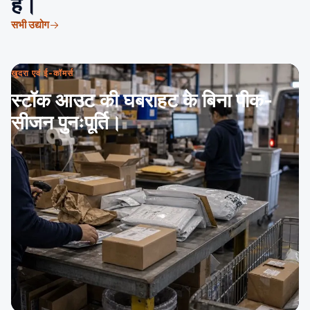
है।
सभी उद्योग
खुदरा एवं ई-कॉमर्स
स्टॉक आउट की घबराहट के बिना पीक-
सीजन पुनःपूर्ति।