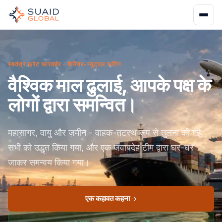
स्वतंत्र फ्रेट फारवर्डर · कैरियर-न्यूट्रल रूटिंग
वैश्विक माल ढुलाई, आपके पक्ष के
लोगों द्वारा समन्वित।
महासागर, वायु और ज़मीन - वाहक-तटस्थ रूप से तुलना की गई,
सभी को उद्धृत किया गया, और एक जवाबदेह टीम द्वारा घर-घर
जाकर समन्वय किया गया।
एक कहावत कहना