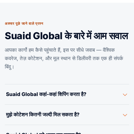
अक्सर पूछे जाने वाले प्रश्न
Suaid Global के बारे में आम सवाल
आपका कार्गो हम कैसे पहुंचाते हैं, इस पर सीधे जवाब — वैश्विक
कवरेज, तेज़ कोटेशन, और मूल स्थान से डिलीवरी तक एक ही संपर्क
बिंदु।
Suaid Global कहां-कहां शिपिंग करता है?
हम एक जांचे-परखे पार्टनर नेटवर्क के ज़रिए वैश्विक व्यापार मार्गों पर
मुझे कोटेशन कितनी जल्दी मिल सकता है?
समुद्री, हवाई और सड़क माल ढुलाई का समन्वय करते हैं, और अमेरिका के
आयात-निर्यात मार्गों में हमारी गहरी विशेषज्ञता है। हमें अपना मूल स्थान और
आमतौर पर कुछ ही कार्य घंटों में। हमारे कोटेशन फ़ॉर्म के ज़रिए अपना मूल
गंतव्य बताइए, हम कोटेशन दे देंगे।