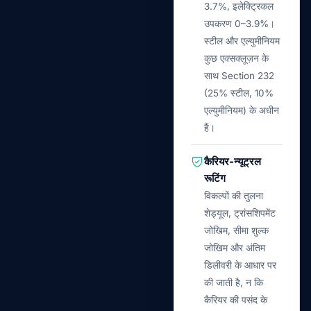
3.7%, इलेक्ट्रिकल
उपकरण 0–3.9%।
स्टील और एल्युमीनियम
कुछ एक्सक्लूज़न के
साथ Section 232
(25% स्टील, 10%
एल्युमीनियम) के अधीन
हैं।
कैरियर-न्यूट्रल
रूटिंग
विकल्पों की तुलना
शेड्यूल, ट्रांसशिपमेंट
जोखिम, सीमा शुल्क
जोखिम और अंतिम
डिलीवरी के आधार पर
की जाती है, न कि
कैरियर की पसंद के