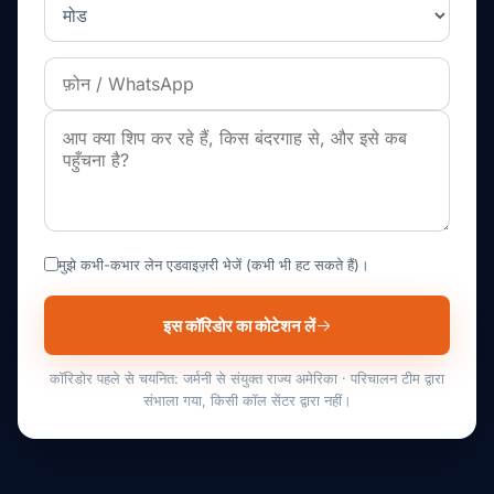
मुझे कभी-कभार लेन एडवाइज़री भेजें (कभी भी हट सकते हैं)।
इस कॉरिडोर का कोटेशन लें
कॉरिडोर पहले से चयनित: जर्मनी से संयुक्त राज्य अमेरिका · परिचालन टीम द्वारा
संभाला गया, किसी कॉल सेंटर द्वारा नहीं।