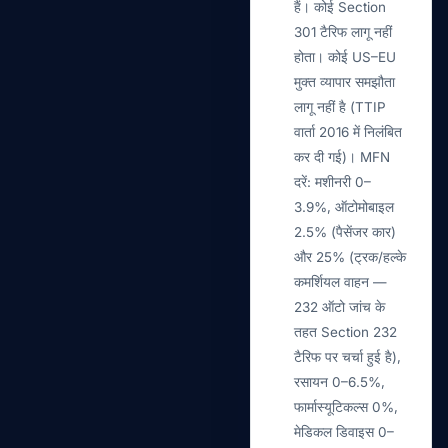
हैं। कोई Section
301 टैरिफ लागू नहीं
होता। कोई US–EU
मुक्त व्यापार समझौता
लागू नहीं है (TTIP
वार्ता 2016 में निलंबित
कर दी गई)। MFN
दरें: मशीनरी 0–
3.9%, ऑटोमोबाइल
2.5% (पैसेंजर कार)
और 25% (ट्रक/हल्के
कमर्शियल वाहन —
232 ऑटो जांच के
तहत Section 232
टैरिफ पर चर्चा हुई है),
रसायन 0–6.5%,
फार्मास्यूटिकल्स 0%,
मेडिकल डिवाइस 0–