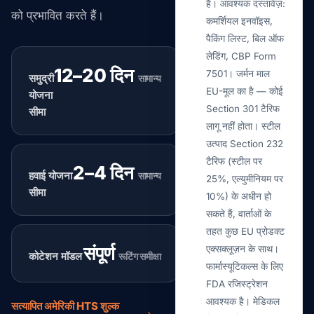
है। आवश्यक दस्तावेज़:
को प्रभावित करते हैं।
कमर्शियल इनवॉइस,
पैकिंग लिस्ट, बिल ऑफ
लेडिंग, CBP Form
12–20 दिन
7501। जर्मन माल
समुद्री
सामान्य
EU-मूल का है — कोई
योजना
Section 301 टैरिफ
सीमा
लागू नहीं होता। स्टील
उत्पाद Section 232
टैरिफ (स्टील पर
2–4 दिन
हवाई योजना
सामान्य
25%, एल्युमीनियम पर
सीमा
10%) के अधीन हो
सकते हैं, वार्ताओं के
तहत कुछ EU प्रोडक्ट
संपूर्ण
एक्सक्लूज़न के साथ।
कोटेशन मॉडल
रूटिंग समीक्षा
फार्मास्यूटिकल्स के लिए
FDA रजिस्ट्रेशन
आवश्यक है। मेडिकल
सत्यापित अमेरिकी HTS शुल्क