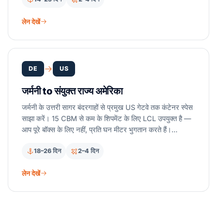
लेन देखें
DE
US
जर्मनी to संयुक्त राज्य अमेरिका
जर्मनी के उत्तरी सागर बंदरगाहों से प्रमुख US गेटवे तक कंटेनर स्पेस
साझा करें। 15 CBM से कम के शिपमेंट के लिए LCL उपयुक्त है —
आप पूरे बॉक्स के लिए नहीं, प्रति घन मीटर भुगतान करते हैं।
लाइसेंस-प्राप्त NVOCC पार्टनर हैम्बर्ग और ब्रेमरहेवन से US ईस्ट
18–26 दिन
2–4 दिन
कोस्ट और गल्फ़ तक साप्ताहिक कंसोलिडेशन चलाते हैं।
लेन देखें