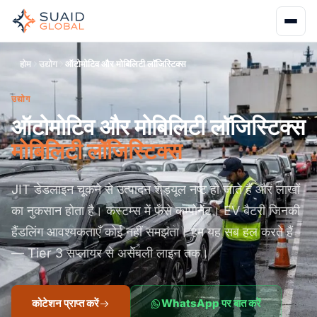
होम
उद्योग
ऑटोमोटिव और मोबिलिटी लॉजिस्टिक्स
उद्योग
ऑटोमोटिव और मोबिलिटी लॉजिस्टिक्स
मोबिलिटी लॉजिस्टिक्स
JIT डेडलाइन चूकने से उत्पादन शेड्यूल नष्ट हो जाते हैं और लाखों
का नुकसान होता है। कस्टम्स में फँसे कम्पोनेंट। EV बैटरी जिनकी
हैंडलिंग आवश्यकताएँ कोई नहीं समझता। हम यह सब हल करते हैं
— Tier 3 सप्लायर से असेंबली लाइन तक।
कोटेशन प्राप्त करें
WhatsApp पर बात करें