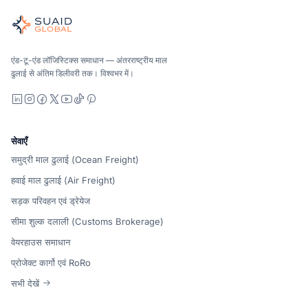
वैश्विक महासागर, वायु, जमीन, सीमा शुल्क और भंडारण के लिए स्वतंत्र माल ढु
महासागर, वायु और ज़मीन - वाहक-तटस्थ रूप से तुलना की गई, सभी को उद्धृ
Suaid Global वाहक क्षमता नहीं बेचता है। प्रत्येक लेन की तुलना समुद्र, वा
एंड-टू-एंड लॉजिस्टिक्स समाधान — अंतरराष्ट्रीय माल
ढुलाई से अंतिम डिलीवरी तक। विश्वभर में।
LinkedIn
Instagram
Facebook
X
YouTube
TikTok
Pinterest
सेवाएँ
समुद्री माल ढुलाई (Ocean Freight)
हवाई माल ढुलाई (Air Freight)
सड़क परिवहन एवं ड्रेयेज
सीमा शुल्क दलाली (Customs Brokerage)
वेयरहाउस समाधान
प्रोजेक्ट कार्गो एवं RoRo
सभी देखें