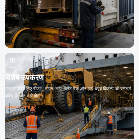
विशेष उपकरण
उस कार्गो के लिए रीफ़र, ओपन-टॉप, फ़्लैट रैक और हाई-क्यूब विकल्प जो स्टैंडर्ड
बॉक्स में फ़िट नहीं होता।
उपकरण पर चर्चा करें