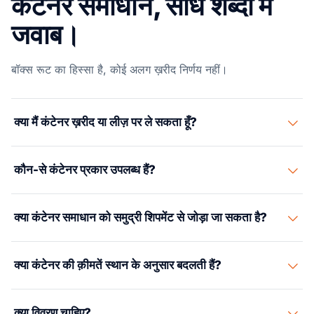
कंटेनर समाधान, सीधे शब्दों में
जवाब।
बॉक्स रूट का हिस्सा है, कोई अलग ख़रीद निर्णय नहीं।
क्या मैं कंटेनर ख़रीद या लीज़ पर ले सकता हूँ?
हाँ। उपलब्धता, स्थान और उपयोग के मामले के अनुसार नए, उपयोग किए
कौन-से कंटेनर प्रकार उपलब्ध हैं?
गए और लीज़ किए गए विकल्प सोर्स किए जा सकते हैं।
सामान्य विकल्पों में 20-फ़ुट, 40-फ़ुट, 40HC, रीफ़र, ओपन-टॉप और
क्या कंटेनर समाधान को समुद्री शिपमेंट से जोड़ा जा सकता है?
फ़्लैट रैक कंटेनर शामिल हैं।
हाँ। उपकरण सोर्सिंग को FCL, ड्रेयेज, लोडिंग और डिलीवरी
क्या कंटेनर की क़ीमतें स्थान के अनुसार बदलती हैं?
आवश्यकताओं से जोड़ा जा सकता है।
हाँ। उपलब्धता, रीपोज़िशनिंग और स्थानीय माँग लागत और समय को
क्या विवरण चाहिए?