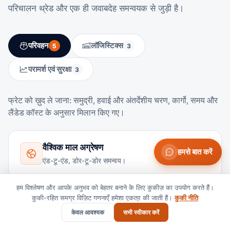
परिचालन थ्रेड और एक ही जवाबदेह समन्वयक से जुड़ी है।
परिवहन
लॉजिस्टिक्स
5
3
परामर्श एवं सुरक्षा
3
फ्रेट को ख़ुद ले जाना: समुद्री, हवाई और अंतर्देशीय चरण, कार्गो, समय और
लैंडेड कॉस्ट के अनुसार मिलान किए गए।
वैश्विक माल अग्रेषण
हमसे बात करें
एंड-टू-एंड, डोर-टू-डोर समन्वय।
हम विश्लेषण और आपके अनुभव को बेहतर बनाने के लिए कुकीज़ का उपयोग करते हैं।
कुकी-रहित समग्र विज़िट गणनाएँ हमेशा एकत्र की जाती हैं।
कुकी नीति
समुद्री माल ढुलाई (Ocean Freight)
केवल आवश्यक
सभी स्वीकार करें
FCL, LCL एवं समेकन।