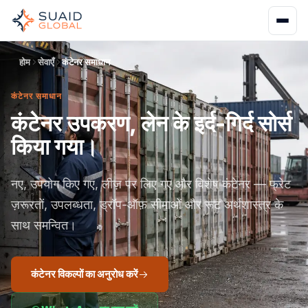
होम
सेवाएँ
कंटेनर समाधान
कंटेनर समाधान
कंटेनर उपकरण, लेन के इर्द-गिर्द सोर्स
किया गया।
नए, उपयोग किए गए, लीज़ पर लिए गए और विशेष कंटेनर — फ्रेट
ज़रूरतों, उपलब्धता, ड्रॉप-ऑफ़ सीमाओं और रूट अर्थशास्त्र के
साथ समन्वित।
कंटेनर विकल्पों का अनुरोध करें