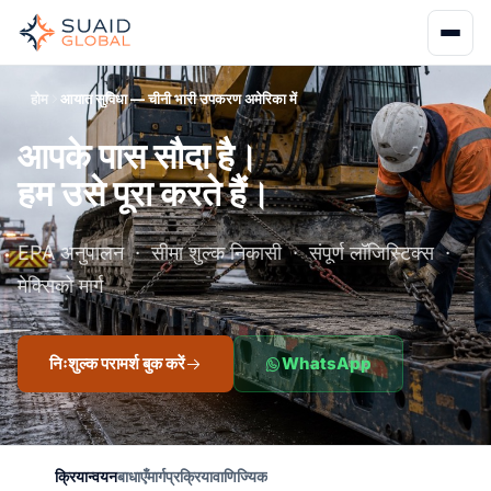
होम
आयात सुविधा — चीनी भारी उपकरण अमेरिका में
आपके पास सौदा है।
हम उसे पूरा करते हैं।
EPA अनुपालन · सीमा शुल्क निकासी · संपूर्ण लॉजिस्टिक्स ·
मेक्सिको मार्ग
निःशुल्क परामर्श बुक करें
WhatsApp
क्रियान्वयन
बाधाएँ
मार्ग
प्रक्रिया
वाणिज्यिक