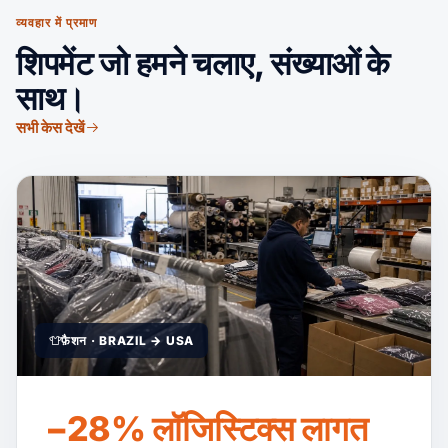
व्यवहार में प्रमाण
शिपमेंट जो हमने चलाए, संख्याओं के
साथ।
सभी केस देखें
फ़ैशन · BRAZIL → USA
−28% लॉजिस्टिक्स लागत