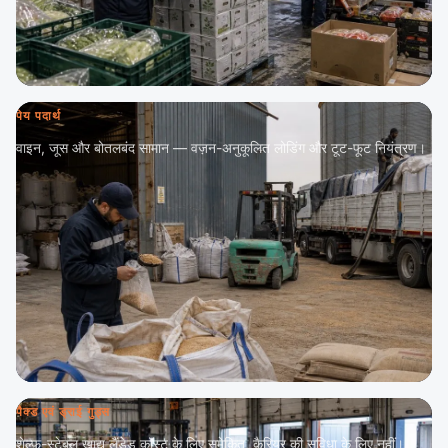
पेय पदार्थ
वाइन, जूस और बोतलबंद सामान — वज़न-अनुकूलित लोडिंग और टूट-फूट नियंत्रण।
पैक्ड एवं ड्राई गुड्स
शेल्फ़-स्टेबल खाद्य लैंडेड कॉस्ट के लिए समेकित, कैरियर की सुविधा के लिए नहीं।