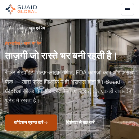
होम
उद्योग
खाद्य एवं पेय
इंडस्ट्रीज़ · खाद्य एवं पेय
ताज़गी जो रास्ते भर बनी रहती है।
रीफ़र सेटपॉइंट, शेल्फ़-लाइफ़ गणित, FDA काग़ज़ी काम और फ़सल
पीक — खाद्य फ्रेट हैंडऑफ़ में ही असफल होता है। Suaid
Global कोल्ड चेन और दस्तावेज़ों को डोर टू डोर एक ही जवाबदेह
थ्रेड में रखता है।
कोटेशन प्राप्त करें
विशेषज्ञ से बात करें