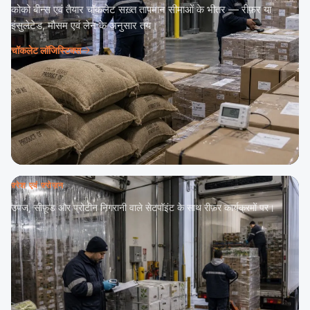
कोको बीन्स एवं तैयार चॉकलेट सख़्त तापमान सीमाओं के भीतर — रीफ़र या
इंसुलेटेड, मौसम एवं लेन के अनुसार तय।
चॉकलेट लॉजिस्टिक्स
फ़्रेश एवं फ़्रोज़न
उपज, सीफ़ूड और प्रोटीन निगरानी वाले सेटपॉइंट के साथ रीफ़र कार्यक्रमों पर।