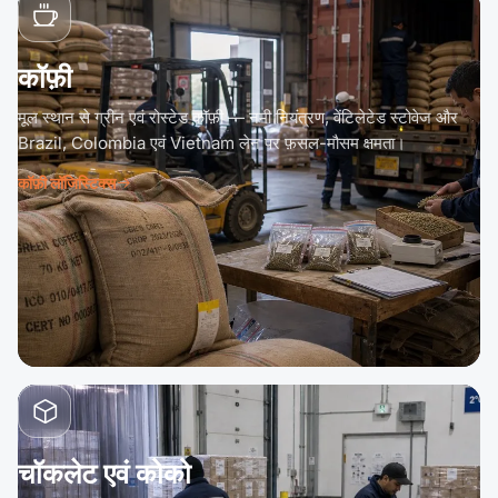
कॉफ़ी
मूल स्थान से ग्रीन एवं रोस्टेड कॉफ़ी — नमी नियंत्रण, वेंटिलेटेड स्टोवेज और
Brazil, Colombia एवं Vietnam लेन पर फ़सल-मौसम क्षमता।
कॉफ़ी लॉजिस्टिक्स
चॉकलेट एवं कोको