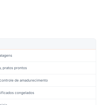
alagens
a, pratos prontos
 controle de amadurecimento
nificados congelados