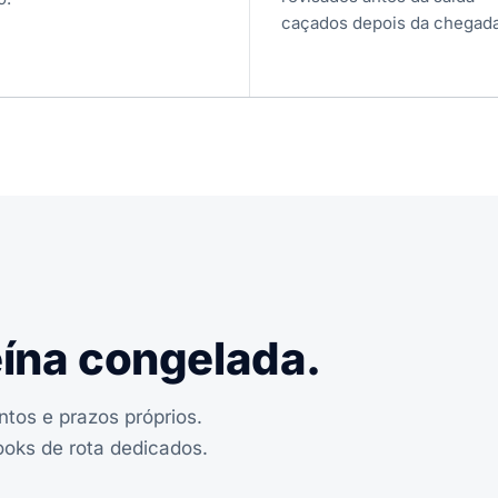
caçados depois da chegada
eína congelada.
os e prazos próprios.
ks de rota dedicados.