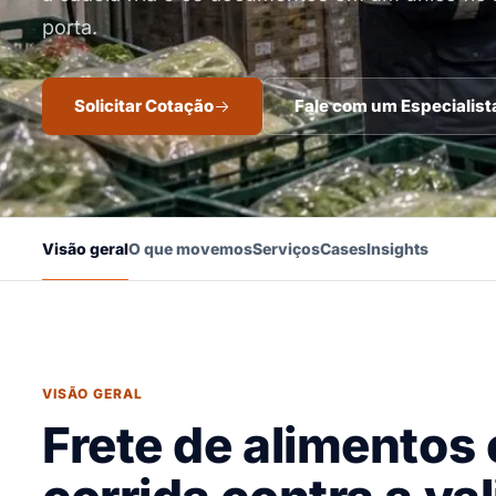
porta.
Solicitar Cotação
Fale com um Especialist
Visão geral
O que movemos
Serviços
Cases
Insights
VISÃO GERAL
Frete de alimentos