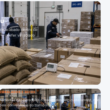
au
te acabado dentro de
 — reefer vs isolado
.
EMBALADOS E SECOS
Alimentos não perecíveis consolidados pelo custo landed, não
pela conveniência do transportador.