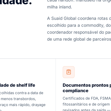
lidade.
cada handoff: manuseio na orig
milha inland.
A Suaid Global coordena rotas d
escolhido para a commodity, d
coordenador responsável do pac
de uma rede global de parceiros
ade de shelf life
Documentos prontos 
compliance
colhidas contra a data de
Certificados de FDA, FSMA
: menos transbordos,
fitossanitários e de origem
aço mais rápido, drayage
revisados antes da saída —
o.