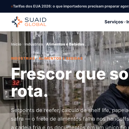
Tarifas dos EUA 2026: o que importadores precisam preparar agor
Serviços
I
Início
Indústrias
Alimentos e Bebidas
INDÚSTRIAS · ALIMENTOS E BEBIDAS
Frescor que so
rota.
Setpoints de reefer, cálculo de shelf life, pape
safra — o frete de alimentos falha nos handoff
a cadeia fria e os documentos em um único fio 