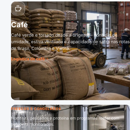
Café
Café verde e torrado desde a origem — controle de
umidade, estiva ventilada e capacidade de safra nas rotas
de Brasil, Colômbia e Vietnã.
Logística de café
FRESCOS E CONGELADOS
Hortifrúti, pescados e proteína em programas reefer com
setpoints monitorados.