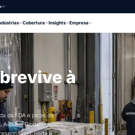
a
ndústrias
Cobertura
Insights
Empresa
brevive à
lada da FDA e picos de
s. A Suaid Global mantém
responsável, porta a