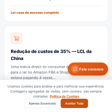
Ler caso de sucesso completo
Redução de custos de 35% — LCL da
China
Uma marca direct-to-consumer que vende produtos
Fale conosco
para o lar no Amazon FBA e Shopify descobriu que
estava pagando 4 vezes...
Usamos cookies para análise e para melhorar sua experiência.
Contagens agregadas de visitas, sem cookies, são sempre
Ler caso de sucesso completo
coletadas.
Política de Cookies
Apenas Essenciais
Aceitar Tudo