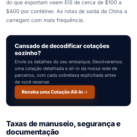
do que exportam veem EIS de cerca de $100 a
$400 por contêiner. As rotas de saída da China a
carregam com mais frequência.
Cansado de decodificar cotações
sozinho?
Envie os detalhes do seu embarque. Devolveremos
uma cotação detalhada e all-in da nossa rede de
parceiros, com cada sobretaxa explicitada antes
de você reservar.
Receba uma Cotação All-In
Taxas de manuseio, segurança e
documentação