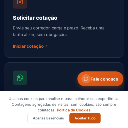
Solicitar cotação
Envie seu corredor, carga e prazo. Receba uma
tarifa all-in, sem obrigação.
Iniciar cotação
Fale conosco
Falar no WhatsApp
Usamos cookies para análise e para melhorar sua experiência.
Canal mais rápido para uma dúvida de rota, follow-
Contagens agregadas de visitas, sem cookies, são sempre
coletadas.
Política de Cookies
up de cotação ou verificação urgente de embarque.
Apenas Essenciais
Aceitar Tudo
Abrir WhatsApp