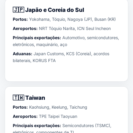
🇯🇵
Japão e Coreia do Sul
Portos:
Yokohama, Tóquio, Nagoya (JP), Busan (KR)
Aeroportos:
NRT Tóquio Narita, ICN Seul Incheon
Principais exportações:
Automotivo, semicondutores,
eletrônicos, maquinário, aço
Aduanas:
Japan Customs, KCS (Coreia), acordos
bilaterais, KORUS FTA
🇹🇼
Taiwan
Portos:
Kaohsiung, Keelung, Taichung
Aeroportos:
TPE Taipei Taoyuan
Principais exportações:
Semicondutores (TSMC),
eletrônicos, componentes de TI