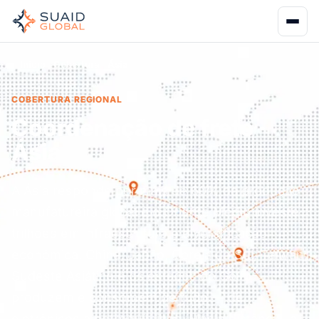
Início
Cobertura
Ásia
COBERTURA REGIONAL
Coordenação de frete ·
Ásia
A Ásia responde por mais de 60% da produção
manufatureira global e o Oriente Médio investe
trilhões em infraestrutura e diversificação
econômica. China, Japão, Coreia do Sul, Taiwan,
Sudeste Asiático e os estados do Golfo
produzem e consomem de tudo — de
eletrônicos a petroquímicos. Mas a distância, a