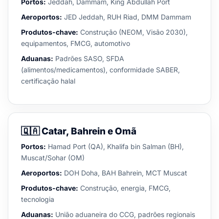
Portos:
Jeddah, Dammam, King Abdullah Port
Aeroportos:
JED Jeddah, RUH Riad, DMM Dammam
Produtos-chave:
Construção (NEOM, Visão 2030),
equipamentos, FMCG, automotivo
Aduanas:
Padrões SASO, SFDA
(alimentos/medicamentos), conformidade SABER,
certificação halal
🇶🇦
Catar, Bahrein e Omã
Portos:
Hamad Port (QA), Khalifa bin Salman (BH),
Muscat/Sohar (OM)
Aeroportos:
DOH Doha, BAH Bahrein, MCT Muscat
Produtos-chave:
Construção, energia, FMCG,
tecnologia
Aduanas:
União aduaneira do CCG, padrões regionais