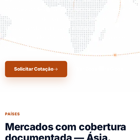
complexidade aduaneira, regulamentações em
constante mudança, requisitos halal e padrões
locais transformam cada embarque em um
campo minado. Conhecemos cada mina e como
contorná-la.
Solicitar Cotação
Ver Cobertura Global
PAÍSES
Mercados com cobertura
documentada — Ásia.