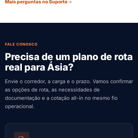
Mais perguntas no Suporte
de carga e os Incoterms no nosso formulário de
cotação. Respondemos com opções de modal e preços,
normalmente dentro de algumas horas úteis.
FALE CONOSCO
Precisa de um plano de rota
real para Ásia?
Envie o corredor, a carga e o prazo. Vamos confirmar
as opções de rota, as necessidades de
documentação e a cotação all-in no mesmo fio
operacional.