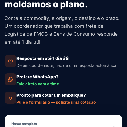
moldamos o plano.
outros hubs-chave. Mantemos registros de exceções
certificados IATA CEIV Fresh com ULDs ativos de
normas GB. Na América Latina: COFEPRIS (México),
dos transportadores, para que você possa contestar
temperatura controlada (Envirotainer, va-Q-tec). A
ANVISA (Brasil) e ISP (Chile) aprovam alimentos,
cortes injustos de OTIF nos scorecards das redes.
documentação HACCP, os registros de temperatura e
Conte a commodity, a origem, o destino e o prazo.
cosméticos e produtos de higiene pessoal. Nossa rede
os registros de cadeia de custódia são mantidos por
Um coordenador que trabalha com frete de
de parceiros mantém especialistas por país e
embarque para auditorias de segurança de alimentos
Logística de FMCG e Bens de Consumo responde
documentação de pré-desembaraço prontos, para que
da FDA e da UE. Nossa equipe cuida dos sinistros caso
em até 1 dia útil.
seus embarques sigam em movimento sem retenções
ocorra uma excursão de temperatura, incluindo
surpresa.
embarques de reposição rápidos.
Resposta em até 1 dia útil
De um coordenador, não de uma resposta automática.
Prefere WhatsApp?
Fale direto com o time
Pronto para cotar um embarque?
Pule o formulário — solicite uma cotação
Nome completo