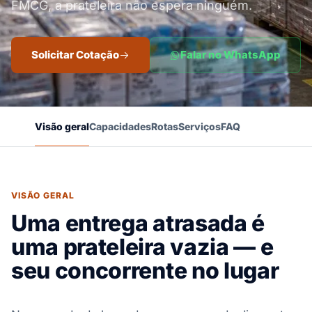
FMCG, a prateleira não espera ninguém.
Solicitar Cotação
Falar no WhatsApp
Visão geral
Capacidades
Rotas
Serviços
FAQ
VISÃO GERAL
Uma entrega atrasada é
uma prateleira vazia — e
seu concorrente no lugar