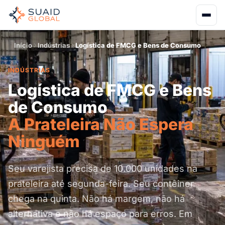
Início
Indústrias
Logística de FMCG e Bens de Consumo
INDÚSTRIAS
Logística de FMCG e Bens
de Consumo
A Prateleira Não Espera
Ninguém
Seu varejista precisa de 10.000 unidades na
prateleira até segunda-feira. Seu contêiner
chega na quinta. Não há margem, não há
alternativa e não há espaço para erros. Em