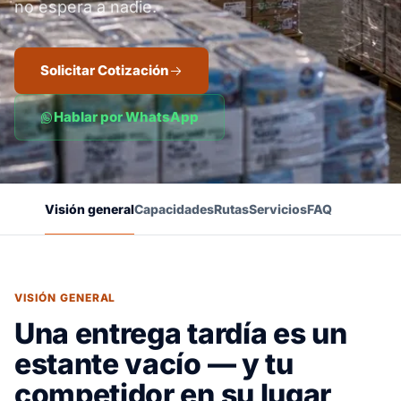
no espera a nadie.
Solicitar Cotización
Hablar por WhatsApp
Visión general
Capacidades
Rutas
Servicios
FAQ
VISIÓN GENERAL
Una entrega tardía es un
estante vacío — y tu
competidor en su lugar