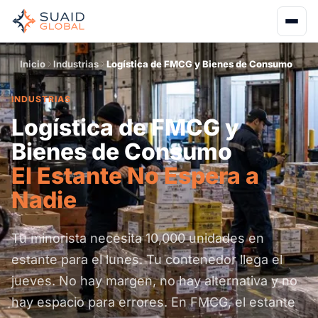
Inicio
Industrias
Logística de FMCG y Bienes de Consumo
INDUSTRIAS
Logística de FMCG y
Bienes de Consumo
El Estante No Espera a
Nadie
Tu minorista necesita 10,000 unidades en
estante para el lunes. Tu contenedor llega el
jueves. No hay margen, no hay alternativa y no
hay espacio para errores. En FMCG, el estante