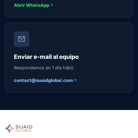
Abrir WhatsApp
Enviar e-mail al equipo
Respondemos en 1 día hábil.
contact@suaidglobal.com
Suaid Global
Agente de carga independiente para océano, aire, tierra, a
Marítimo, aéreo y terrestre, comparados de forma carrier-n