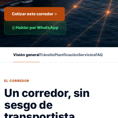
Cotizar este corredor
Hablar por WhatsApp
Visión general
Tránsito
Planificación
Servicios
FAQ
EL CORREDOR
Un corredor, sin
sesgo de
transportista.