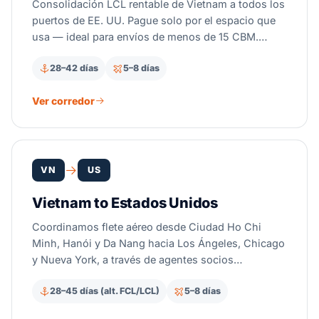
Consolidación LCL rentable de Vietnam a todos los
puertos de EE. UU. Pague solo por el espacio que
usa — ideal para envíos de menos de 15 CBM.
Salidas CFS semanales desde Ho Chi Minh, Hai
28–42 días
5–8 días
Phong y Da Nang a todos los principales puertos
de EE. UU.
Ver corredor
VN
US
Vietnam to Estados Unidos
Coordinamos flete aéreo desde Ciudad Ho Chi
Minh, Hanói y Da Nang hacia Los Ángeles, Chicago
y Nueva York, a través de agentes socios
acreditados por la IATA. El tránsito corre en 5–8
28–45 días (alt. FCL/LCL)
5–8 días
días puerta a puerta. Los bienes de origen
vietnamita no pagan aranceles de la Sección 301, y