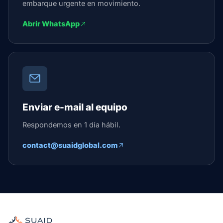
embarque urgente en movimiento.
Abrir WhatsApp
Enviar e-mail al equipo
Respondemos en 1 día hábil.
contact@suaidglobal.com
Suaid Global
Agente de carga independiente para océano, aire, tierra, a