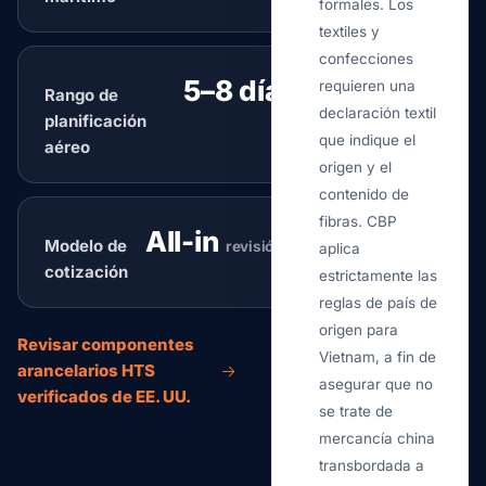
formales. Los
textiles y
confecciones
5–8 días
requieren una
Rango de
típico
declaración textil
planificación
que indique el
aéreo
origen y el
contenido de
fibras. CBP
All-in
Modelo de
revisión de ruteo
aplica
cotización
estrictamente las
reglas de país de
origen para
Revisar componentes
Vietnam, a fin de
arancelarios HTS
asegurar que no
verificados de EE. UU.
se trate de
mercancía china
transbordada a