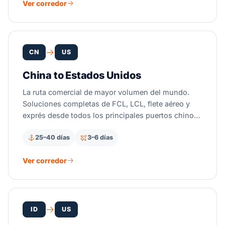
Ver corredor
socios corredores de aduanas licenciados
gestionan su despacho. Elija el aéreo cuando la
velocidad importa más que el costo por kg.
CN
US
China to Estados Unidos
La ruta comercial de mayor volumen del mundo.
Soluciones completas de FCL, LCL, flete aéreo y
exprés desde todos los principales puertos chinos
— con gestión experta de aranceles de la Sección
25–40 días
3–6 días
301 y agenciamiento aduanero.
Ver corredor
ID
US