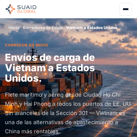
Inicio
Corredores de Envío
Vietnam a Estados Unidos
CORREDOR DE ENVÍO
Envíos de carga de
Vietnam a Estados
Unidos.
Flete marítimo y aéreo desde Ciudad Ho Chi
Minh y Hai Phong a todos los puertos de EE. UU.
Sin aranceles de la Sección 301 — Vietnam es
una de las alternativas de abastecimiento a
China más rentables.