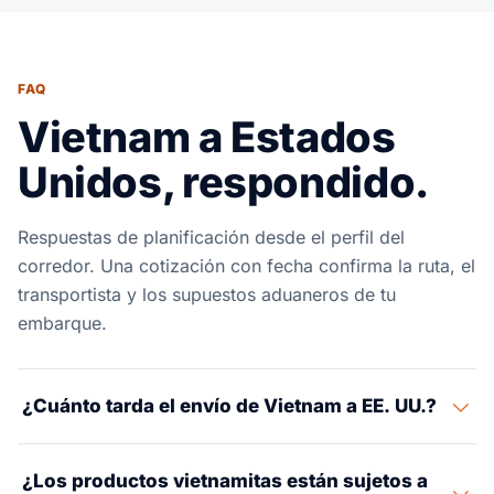
FAQ
Vietnam a Estados
Unidos, respondido.
Respuestas de planificación desde el perfil del
corredor. Una cotización con fecha confirma la ruta, el
transportista y los supuestos aduaneros de tu
embarque.
¿Cuánto tarda el envío de Vietnam a EE. UU.?
El flete marítimo de Vietnam a EE. UU. tarda 28–38 días.
¿Los productos vietnamitas están sujetos a
De Ciudad Ho Chi Minh (Cat Lai/Cai Mep) a Los Ángeles