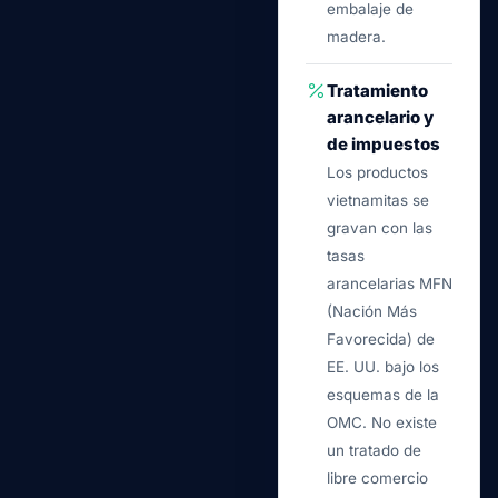
embalaje de
madera.
Tratamiento
arancelario y
de impuestos
Los productos
vietnamitas se
gravan con las
tasas
arancelarias MFN
(Nación Más
Favorecida) de
EE. UU. bajo los
esquemas de la
OMC. No existe
un tratado de
libre comercio