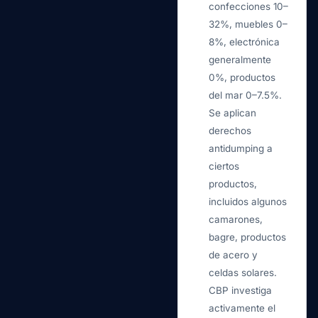
confecciones 10–
32%, muebles 0–
8%, electrónica
generalmente
0%, productos
del mar 0–7.5%.
Se aplican
derechos
antidumping a
ciertos
productos,
incluidos algunos
camarones,
bagre, productos
de acero y
celdas solares.
CBP investiga
activamente el