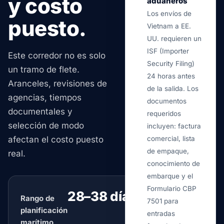
y costo
aduaneros
Los envíos de
puesto.
Vietnam a EE.
UU. requieren un
ISF (Importer
Este corredor no es solo
Security Filing)
un tramo de flete.
24 horas antes
Aranceles, revisiones de
de la salida. Los
agencias, tiempos
documentos
documentales y
requeridos
selección de modo
incluyen: factura
afectan el costo puesto
comercial, lista
de empaque,
real.
conocimiento de
embarque y el
Formulario CBP
28–38 días
Rango de
típico
7501 para
planificación
entradas
marítimo