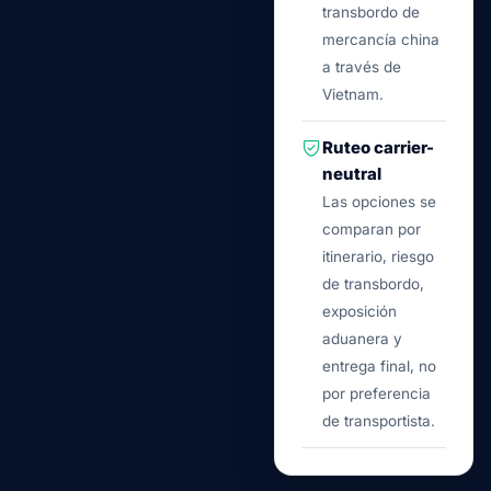
transbordo de
mercancía china
a través de
Vietnam.
Ruteo carrier-
neutral
Las opciones se
comparan por
itinerario, riesgo
de transbordo,
exposición
aduanera y
entrega final, no
por preferencia
de transportista.