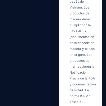
través de
Vietnam. Los
productos de
madera deben
cumplir con la
Ley LACEY
(documentación
de la especie de
madera y el país
de origen). Los
productos del
mar requieren la
Notificación
Previa de la FDA
y documentación
de NOAA. La
norma ISPM 15
aplica al