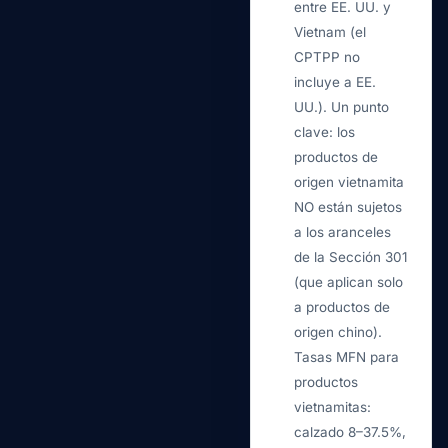
entre EE. UU. y
Vietnam (el
CPTPP no
incluye a EE.
UU.). Un punto
clave: los
productos de
origen vietnamita
NO están sujetos
a los aranceles
de la Sección 301
(que aplican solo
a productos de
origen chino).
Tasas MFN para
productos
vietnamitas:
calzado 8–37.5%,