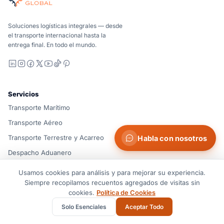
Marítimo, aéreo y terrestre, comparados de forma carrier-n
Suaid Global no vende capacidad de transportista. Cada cor
Soluciones logísticas integrales — desde
el transporte internacional hasta la
entrega final. En todo el mundo.
LinkedIn
Instagram
Facebook
X
YouTube
TikTok
Pinterest
Servicios
Transporte Marítimo
Transporte Aéreo
Transporte Terrestre y Acarreo
Habla con nosotros
Despacho Aduanero
Soluciones de Almacén
Usamos cookies para análisis y para mejorar su experiencia.
Carga de Proyecto y Transporte Rodado
Siempre recopilamos recuentos agregados de visitas sin
cookies.
Política de Cookies
Ver Todos
Solo Esenciales
Aceptar Todo